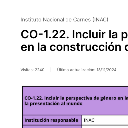
Saltar
al
contenido
Instituto Nacional de Carnes (INAC)
principal
CO-1.22. Incluir la
en la construcción 
Visitas: 2240
|
Última actualización:
18/11/2024