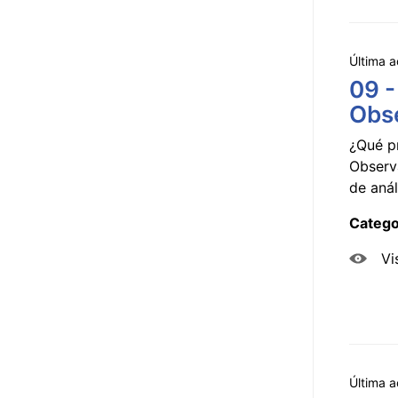
Última a
09 -
Obse
¿Qué p
Observ
de anál
Catego
Vi
Última a