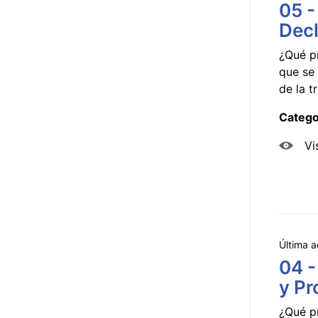
05 -
Decl
¿Qué p
que se 
de la tr
Catego
Vi
Última a
04 -
y Pr
¿Qué p