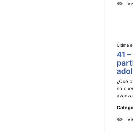
Vi
Última a
41 –
part
ado
¿Qué p
no cue
avanzar
Catego
Vi