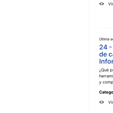
Vi
Última a
24 -
de c
Info
¿Qué p
herram
y compa
Catego
Vi