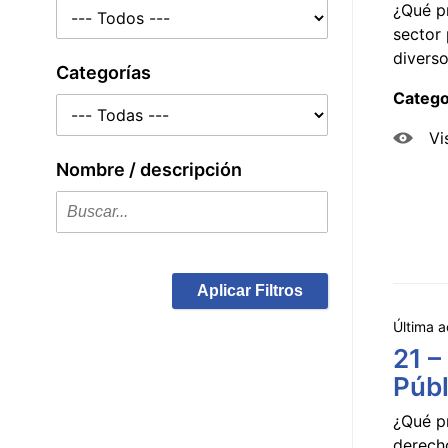
¿Qué p
sector 
diverso
Categorías
Catego
Vi
Nombre / descripción
Aplicar Filtros
Última a
21 –
Públ
¿Qué p
derecho