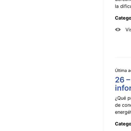
la dificu
Catego
Vi
Última a
26 –
info
¿Qué p
de con
energét
Catego