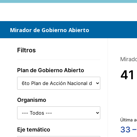
Saltar
al
contenido
principal
Mirador de Gobierno Abierto
Filtros
Mirado
Plan de Gobierno Abierto
41
Organismo
Última a
33 –
Eje temático