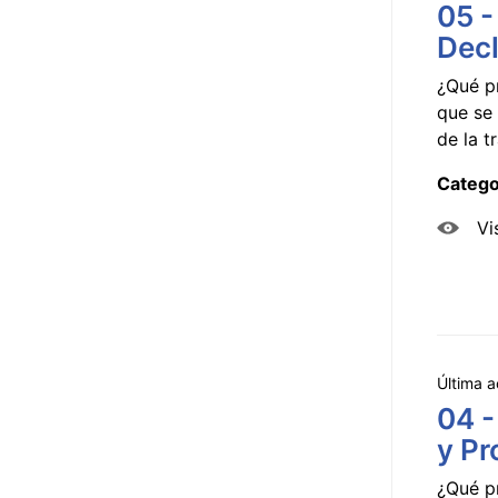
05 -
Decl
¿Qué p
que se 
de la tr
Catego
Vi
Última a
04 -
y Pr
¿Qué p