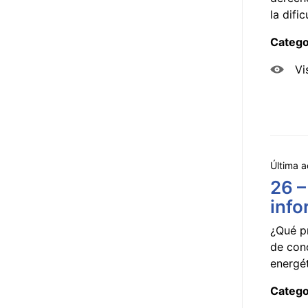
la dificu
Catego
Vi
Última a
26 –
info
¿Qué p
de con
energét
Catego