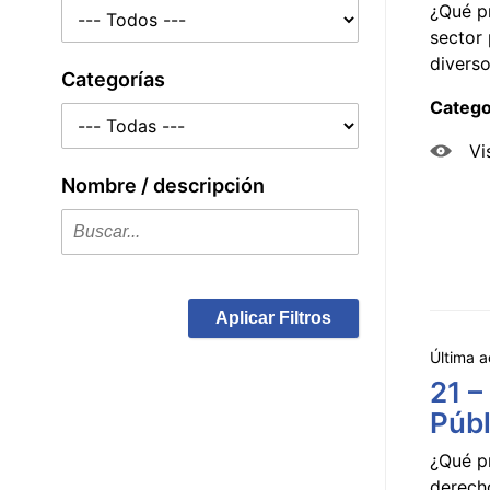
¿Qué p
sector 
diverso
Categorías
Catego
Vi
Nombre / descripción
Aplicar Filtros
Última a
21 –
Públ
¿Qué p
derecho