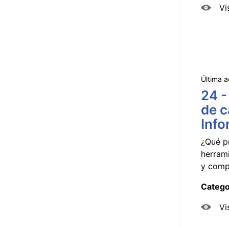
Vi
Última a
24 -
de c
Info
¿Qué p
herram
y compa
Catego
Vi