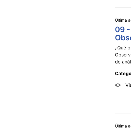
Última a
09 -
Obse
¿Qué p
Observ
de anál
Catego
Vi
Última a