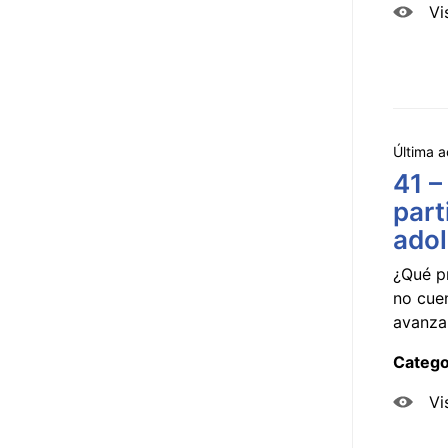
Vi
Última a
41 –
part
ado
¿Qué p
no cue
avanzar
Catego
Vi