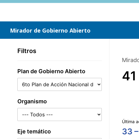
Saltar
al
contenido
principal
Mirador de Gobierno Abierto
Filtros
Mirado
Plan de Gobierno Abierto
41
Organismo
Última a
33 –
Eje temático