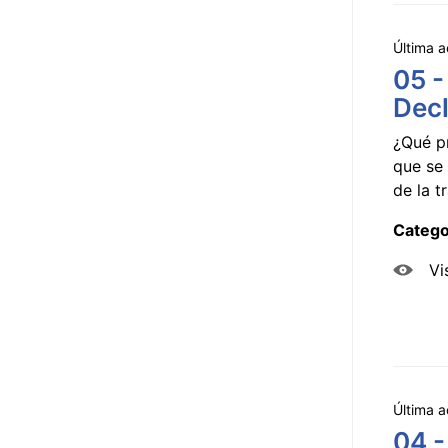
Última a
05 -
Decl
¿Qué p
que se 
de la tr
Catego
Vi
Última a
04 -