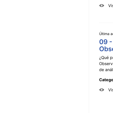
Vi
Última a
09 -
Obse
¿Qué p
Observ
de anál
Catego
Vi