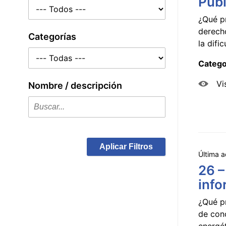
Públ
¿Qué p
derecho
Categorías
la dificu
Catego
Vi
Nombre / descripción
Aplicar Filtros
Última a
26 –
info
¿Qué p
de con
energét