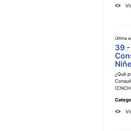
Vi
Última a
39 -
Cons
Niñe
¿Qué p
Consul
(CNCHD
Catego
Vi