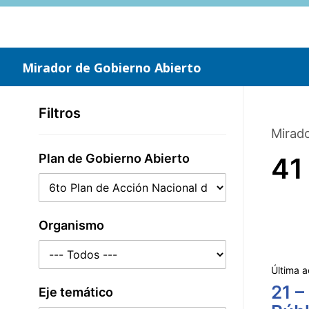
Saltar
al
contenido
principal
Mirador de Gobierno Abierto
Filtros
Mirado
Plan de Gobierno Abierto
41
Organismo
Última a
21 –
Eje temático