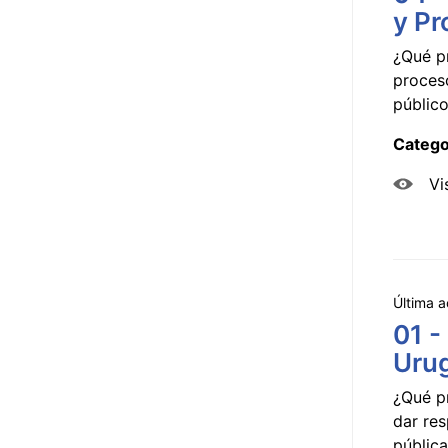
y Pr
¿Qué p
proceso
público
Catego
Vi
Última a
01 -
Uru
¿Qué p
dar res
pública