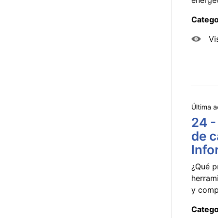
Catego
Vi
Última a
24 -
de c
Info
¿Qué p
herram
y compa
Catego