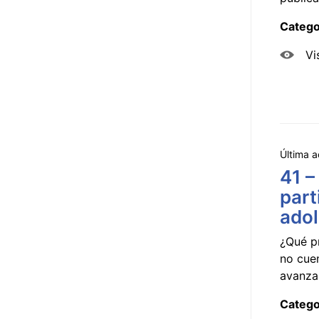
Catego
Vi
Última a
41 –
part
ado
¿Qué p
no cue
avanzar
Catego