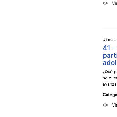
Vi
Última a
41 –
part
ado
¿Qué p
no cue
avanzar
Catego
Vi