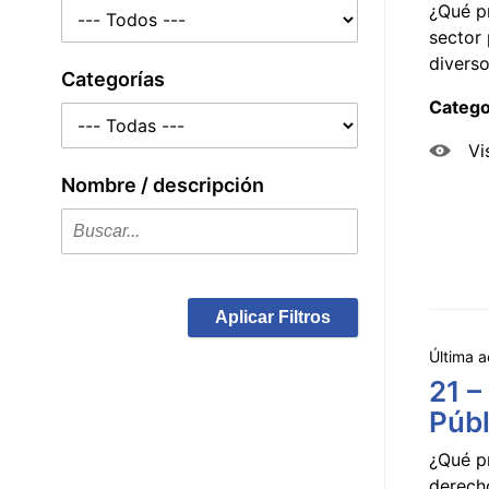
¿Qué p
sector 
diverso
Categorías
Catego
Vi
Nombre / descripción
Aplicar Filtros
Última a
21 –
Públ
¿Qué p
derecho