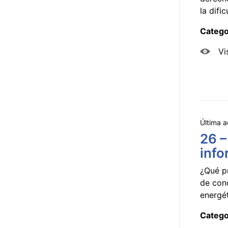
la dificu
Catego
Vi
Última a
26 –
info
¿Qué p
de con
energét
Catego