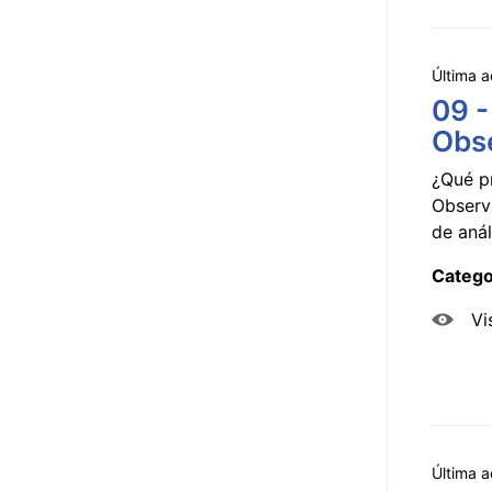
Última a
09 -
Obse
¿Qué p
Observ
de anál
Catego
Vi
Última a