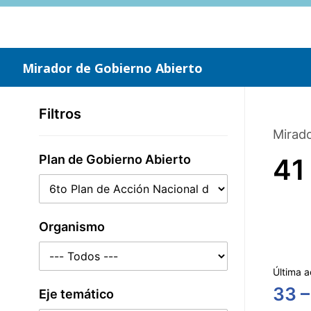
Saltar
al
contenido
principal
Mirador de Gobierno Abierto
Filtros
Mirado
Plan de Gobierno Abierto
41
Organismo
Última a
33 –
Eje temático