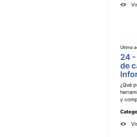
Vi
Última a
24 -
de c
Info
¿Qué p
herram
y compa
Catego
Vi