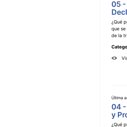
05 -
Decl
¿Qué p
que se 
de la tr
Catego
Vi
Última a
04 -
y Pr
¿Qué p