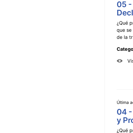
05 -
Decl
¿Qué p
que se 
de la tr
Catego
Vi
Última a
04 -
y Pr
¿Qué p