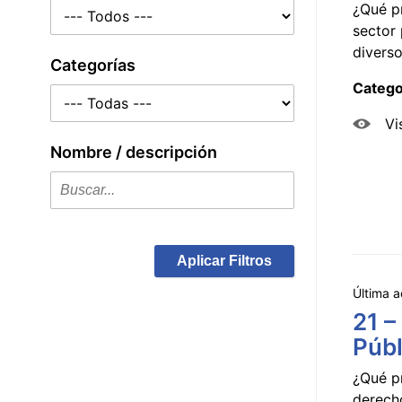
¿Qué p
sector 
diverso
Categorías
Catego
Vi
Nombre / descripción
Aplicar Filtros
Última a
21 –
Públ
¿Qué p
derecho