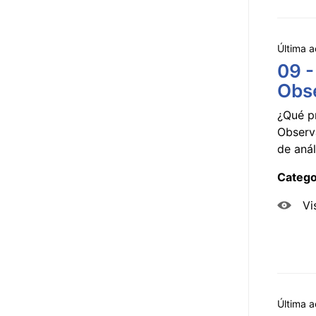
Última a
09 -
Obse
¿Qué p
Observ
de anál
Catego
Vi
Última a