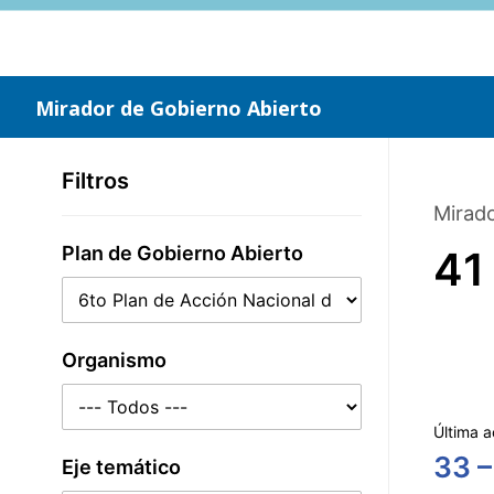
Saltar
al
contenido
principal
Mirador de Gobierno Abierto
Filtros
Mirado
Plan de Gobierno Abierto
41
Organismo
Última a
33 –
Eje temático