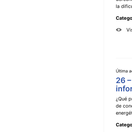
la dificu
Catego
Vi
Última a
26 –
info
¿Qué p
de con
energét
Catego