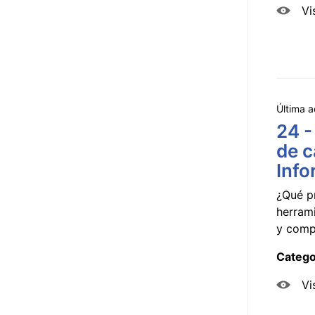
Vi
Última a
24 -
de c
Info
¿Qué p
herram
y compa
Catego
Vi