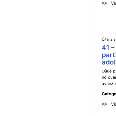
Vi
Última a
41 –
part
ado
¿Qué p
no cue
avanzar
Catego
Vi