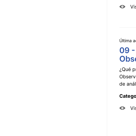
Vi
Última a
09 -
Obse
¿Qué p
Observ
de anál
Catego
Vi