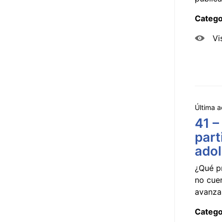
Catego
Vi
Última a
41 –
part
ado
¿Qué p
no cue
avanzar
Catego