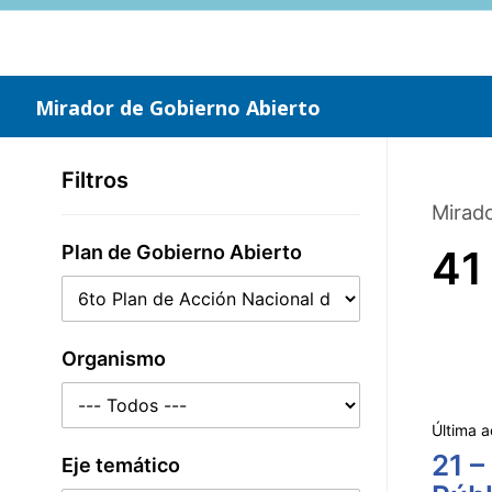
Saltar
al
contenido
principal
Mirador de Gobierno Abierto
Filtros
Mirado
Plan de Gobierno Abierto
41
Organismo
Última a
21 –
Eje temático