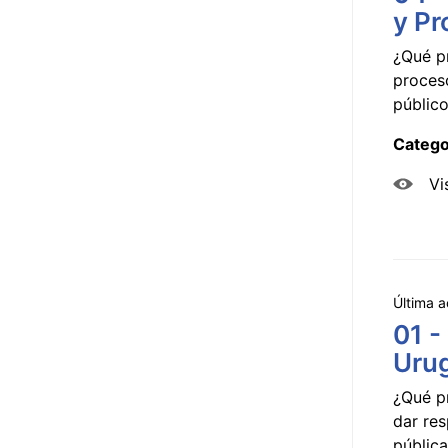
y Pr
¿Qué p
proceso
público
Catego
Vi
Última a
01 -
Uru
¿Qué p
dar res
pública