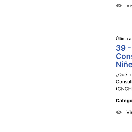
Vi
Última a
39 -
Cons
Niñe
¿Qué p
Consul
(CNCHD
Catego
Vi