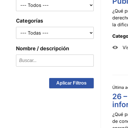
Públ
¿Qué p
derecho
Categorías
la dificu
Catego
Vi
Nombre / descripción
Aplicar Filtros
Última a
26 –
info
¿Qué p
de con
energét