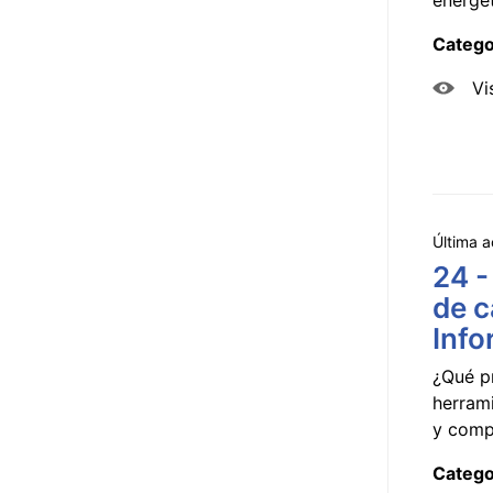
Catego
Vi
Última a
24 -
de c
Info
¿Qué p
herram
y compa
Catego