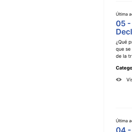
Última a
05 -
Decl
¿Qué p
que se 
de la tr
Catego
Vi
Última a
04 -