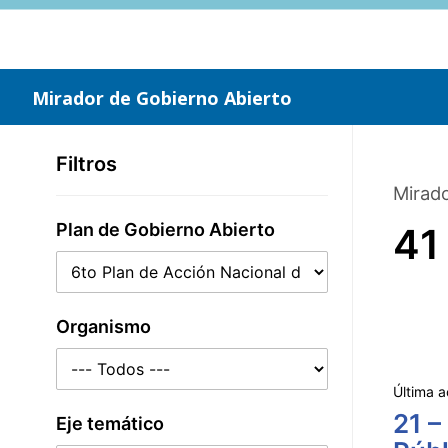
Saltar
al
contenido
principal
Mirador de Gobierno Abierto
Filtros
Mirado
Plan de Gobierno Abierto
41
Organismo
Última a
21 –
Eje temático