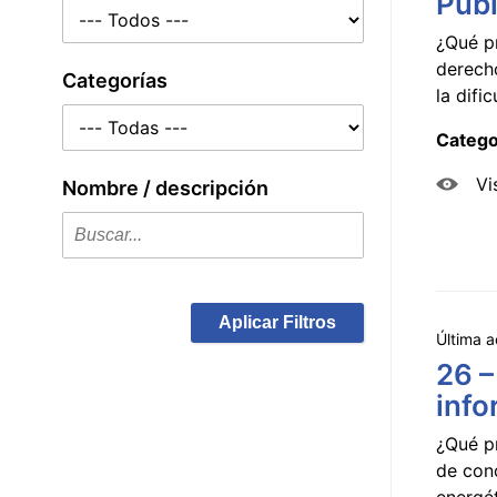
Públ
¿Qué p
derecho
Categorías
la dificu
Catego
Vi
Nombre / descripción
Aplicar Filtros
Última a
26 –
info
¿Qué p
de con
energét