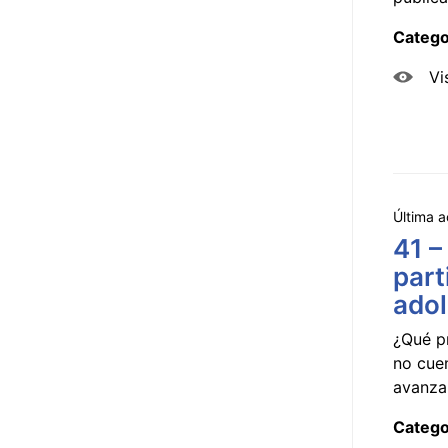
Catego
Vi
Última a
41 –
part
ado
¿Qué p
no cue
avanzar
Catego