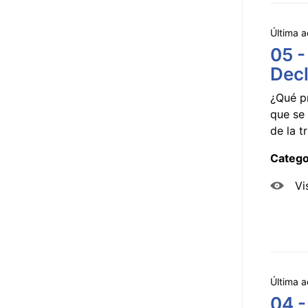
Última a
05 -
Decl
¿Qué p
que se 
de la tr
Catego
Vi
Última a
04 -