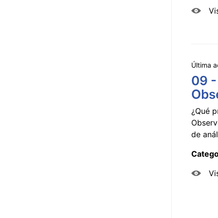
Vi
Última a
09 -
Obse
¿Qué p
Observ
de anál
Catego
Vi