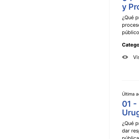
y Pr
¿Qué p
proceso
público
Catego
Vi
Última a
01 -
Uru
¿Qué p
dar res
pública