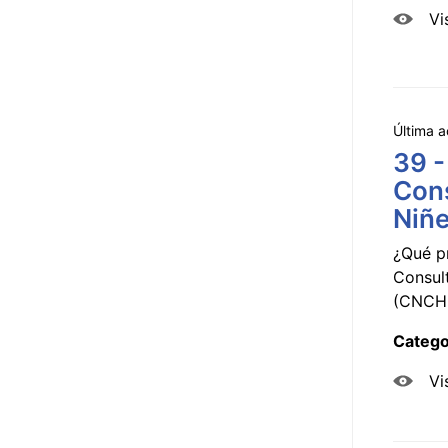
Vi
Última a
39 -
Cons
Niñe
¿Qué p
Consul
(CNCHD
Catego
Vi