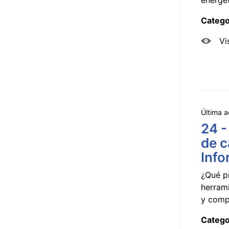
Catego
Vi
Última a
24 -
de c
Info
¿Qué p
herram
y compa
Catego