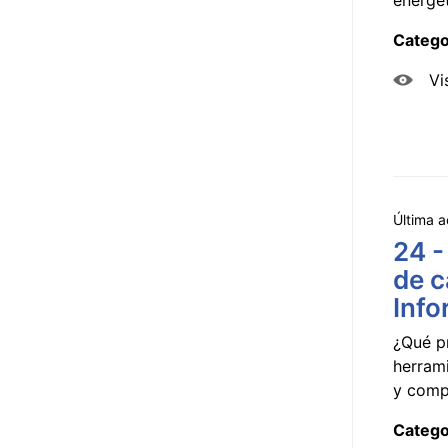
Catego
Vi
Última a
24 -
de c
Info
¿Qué p
herram
y compa
Catego