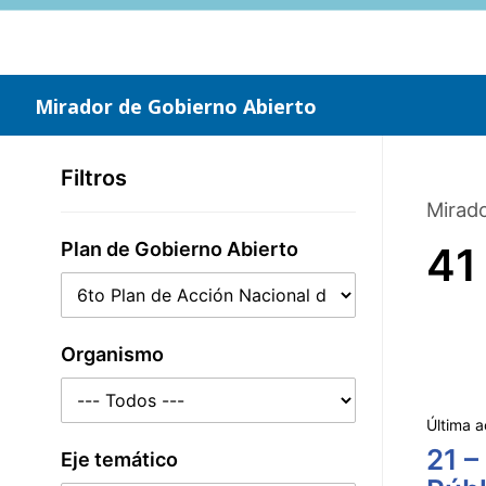
Saltar
al
contenido
principal
Mirador de Gobierno Abierto
Filtros
Mirado
Plan de Gobierno Abierto
41
Organismo
Última a
21 –
Eje temático