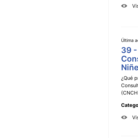
Vi
Última a
39 -
Cons
Niñe
¿Qué p
Consul
(CNCHD
Catego
Vi