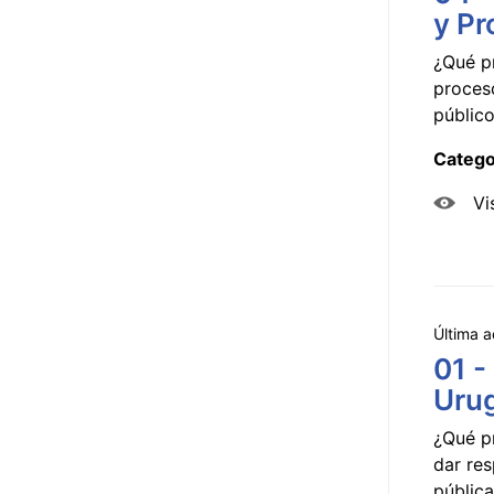
y Pr
¿Qué p
proceso
público
Catego
Vi
Última a
01 -
Uru
¿Qué p
dar res
pública