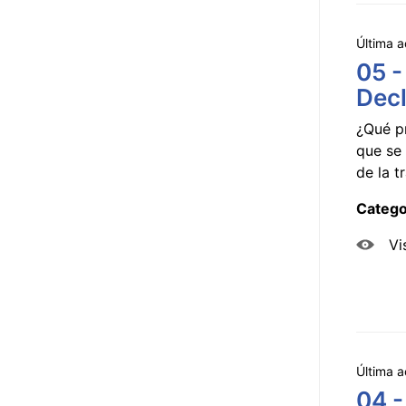
Última a
05 -
Decl
¿Qué p
que se 
de la tr
Catego
Vi
Última a
04 -