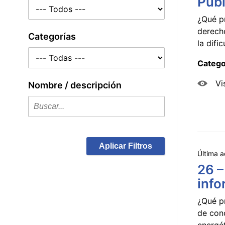
Públ
¿Qué p
derecho
Categorías
la dificu
Catego
Vi
Nombre / descripción
Aplicar Filtros
Última a
26 –
info
¿Qué p
de con
energét