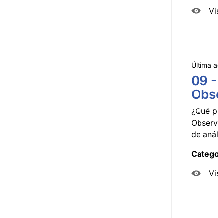
Vi
Última a
09 -
Obse
¿Qué p
Observ
de anál
Catego
Vi