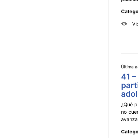
Catego
Vi
Última a
41 –
part
ado
¿Qué p
no cue
avanzar
Catego