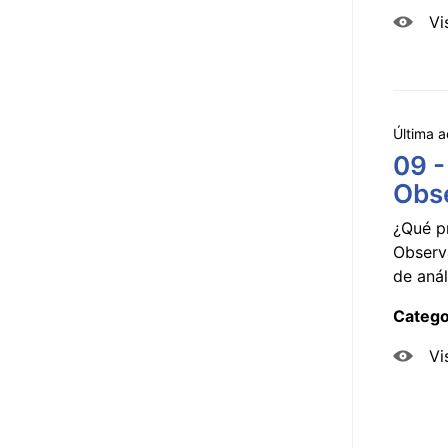
Vi
Última a
09 -
Obse
¿Qué p
Observ
de anál
Catego
Vi