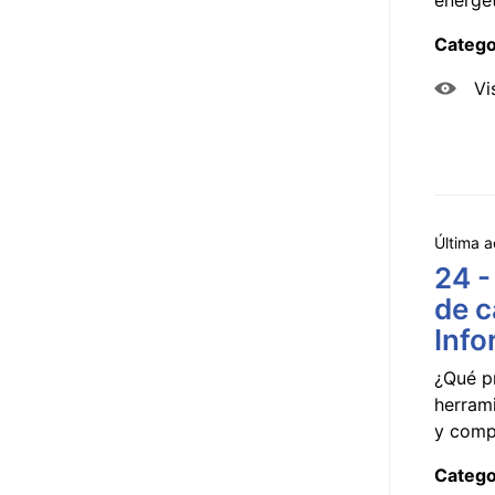
Catego
Vi
Última a
24 -
de c
Info
¿Qué p
herram
y compa
Catego