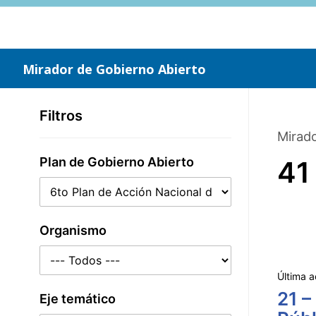
Saltar
al
contenido
principal
Mirador de Gobierno Abierto
Filtros
Mirado
Plan de Gobierno Abierto
41
Organismo
Última a
21 –
Eje temático