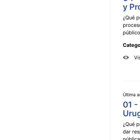
y Pr
¿Qué p
proceso
público
Catego
Vi
Última a
01 -
Uru
¿Qué p
dar res
pública