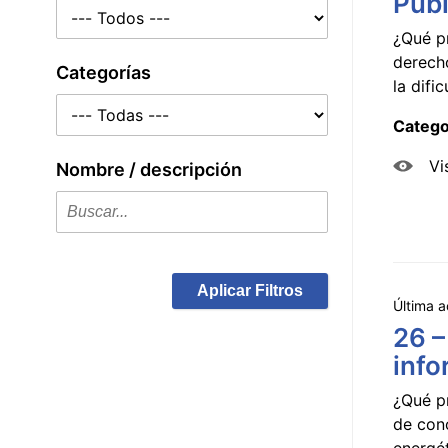
Públ
¿Qué p
derecho
Categorías
la dificu
Catego
Vi
Nombre / descripción
Aplicar Filtros
Última a
26 –
info
¿Qué p
de con
energét