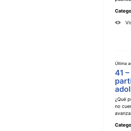
Catego
Vi
Última a
41 –
part
ado
¿Qué p
no cue
avanzar
Catego