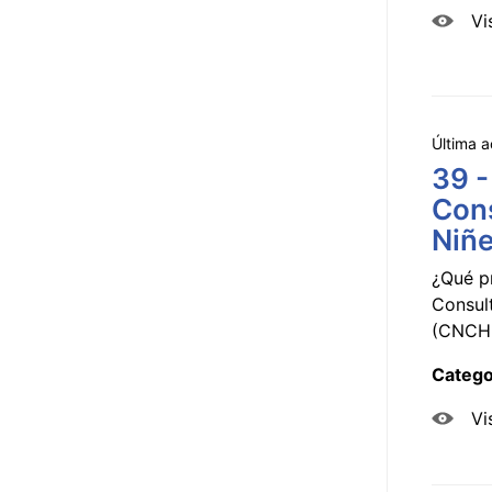
Vi
Última a
39 -
Cons
Niñe
¿Qué p
Consul
(CNCHD
Catego
Vi