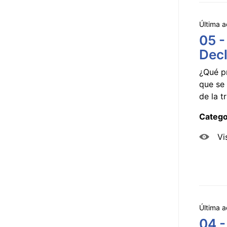
Última a
05 -
Decl
¿Qué p
que se 
de la tr
Catego
Vi
Última a
04 -