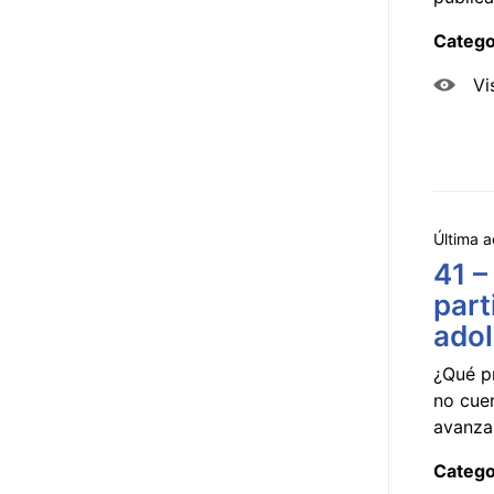
Catego
Vi
Última a
41 –
part
ado
¿Qué p
no cue
avanzar
Catego