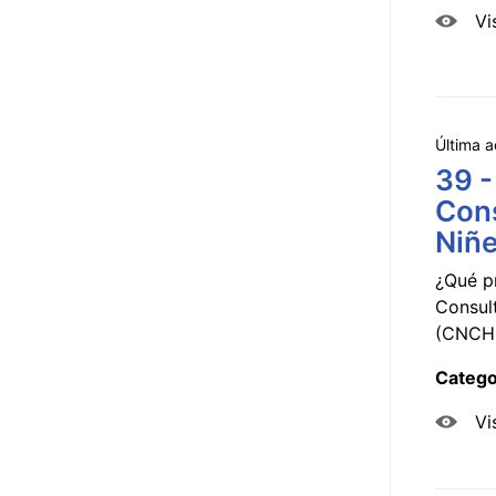
Vi
Última a
39 -
Cons
Niñe
¿Qué p
Consul
(CNCHD
Catego
Vi