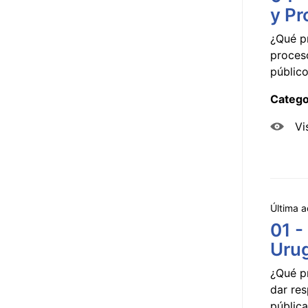
y Pr
¿Qué p
proceso
público
Catego
Vi
Última a
01 -
Uru
¿Qué p
dar res
pública