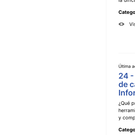
Catego
Vi
Última a
24 -
de c
Info
¿Qué p
herram
y compa
Catego