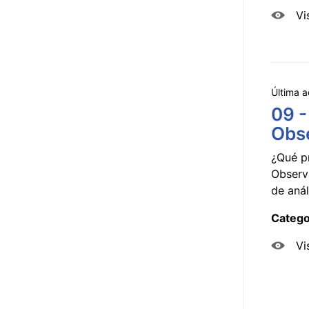
Vi
Última a
09 -
Obse
¿Qué p
Observ
de anál
Catego
Vi