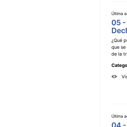
Última a
05 -
Decl
¿Qué p
que se 
de la tr
Catego
Vi
Última a
04 -