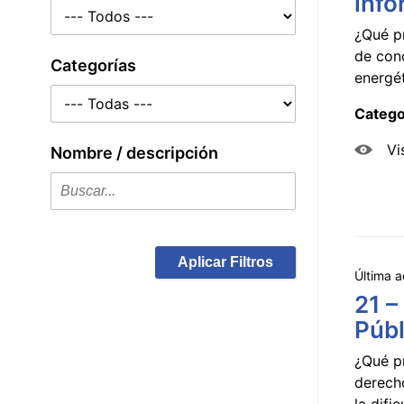
info
¿Qué p
de con
Categorías
energét
Catego
Vi
Nombre / descripción
Aplicar Filtros
Última a
21 –
Públ
¿Qué p
derecho
la dificu