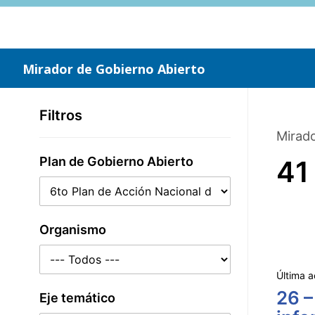
Saltar
al
contenido
principal
Mirador de Gobierno Abierto
Filtros
Mirado
Plan de Gobierno Abierto
41
Organismo
Última a
26 –
Eje temático