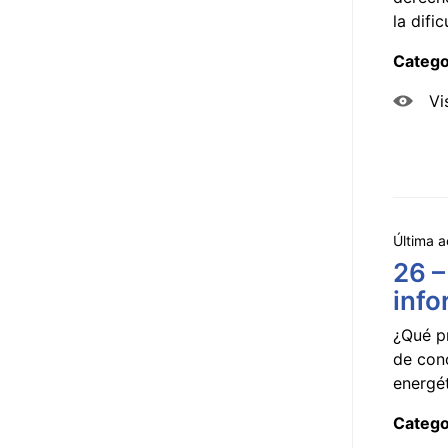
la dificu
Catego
Vi
Última a
26 –
info
¿Qué p
de con
energét
Catego