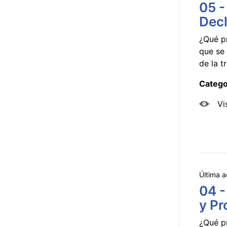
05 -
Decl
¿Qué p
que se 
de la tr
Catego
Vi
Última a
04 -
y Pr
¿Qué p