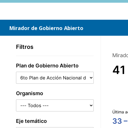
Saltar
al
contenido
principal
Mirador de Gobierno Abierto
Filtros
Mirado
Plan de Gobierno Abierto
41
Organismo
Última a
33 –
Eje temático