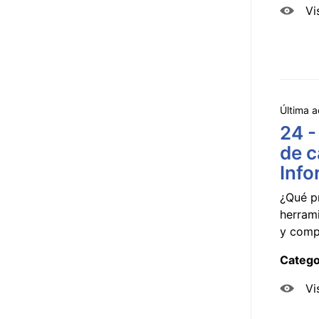
Vi
Última a
24 -
de c
Info
¿Qué p
herram
y compa
Catego
Vi