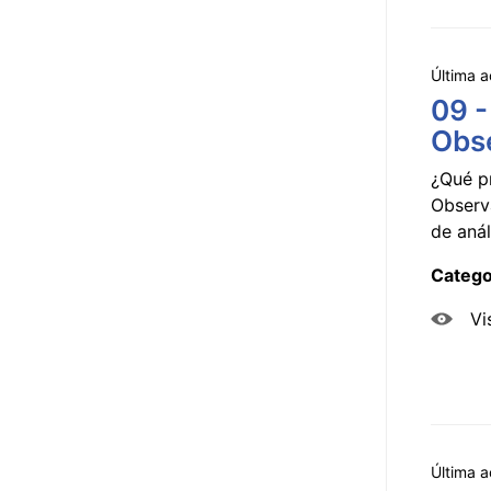
Última a
09 -
Obse
¿Qué p
Observ
de anál
Catego
Vi
Última a