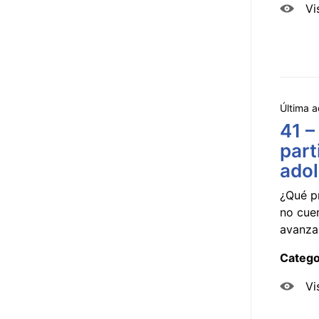
Vi
Última a
41 –
part
ado
¿Qué p
no cue
avanzar
Catego
Vi