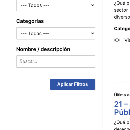
¿Qué p
sector 
diverso
Categorías
Catego
Vi
Nombre / descripción
Aplicar Filtros
Última a
21 –
Públ
¿Qué p
derecho