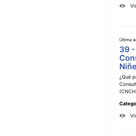
Vi
Última a
39 -
Cons
Niñe
¿Qué p
Consul
(CNCHD
Catego
Vi