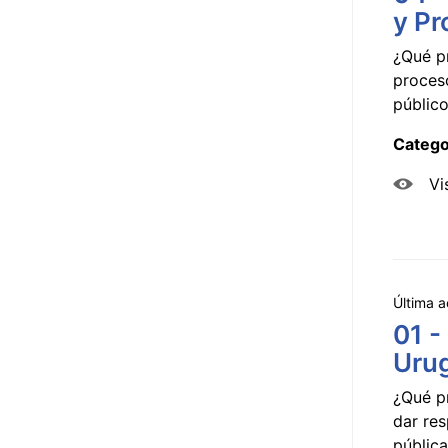
y Pr
¿Qué p
proceso
público
Catego
Vi
Última a
01 -
Uru
¿Qué p
dar res
pública