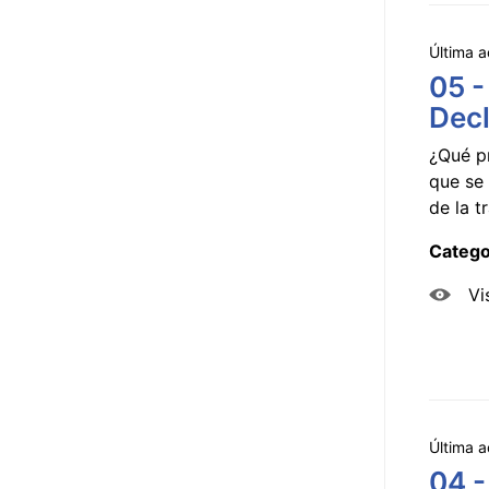
Última a
05 -
Decl
¿Qué p
que se 
de la tr
Catego
Vi
Última a
04 -