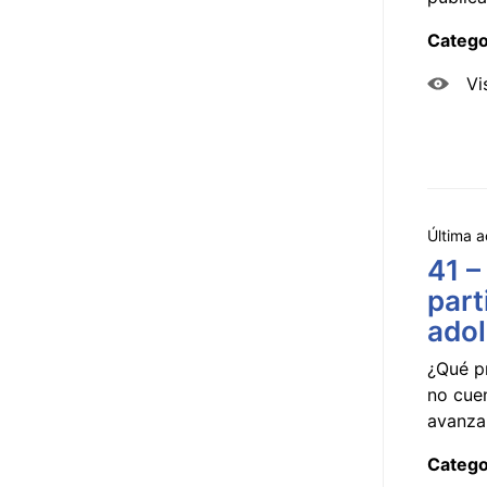
Catego
Vi
Última a
41 –
part
ado
¿Qué p
no cue
avanzar
Catego