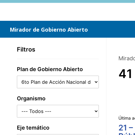
Saltar
al
contenido
principal
Mirador de Gobierno Abierto
Filtros
Mirado
Plan de Gobierno Abierto
41
Organismo
Última a
21 –
Eje temático