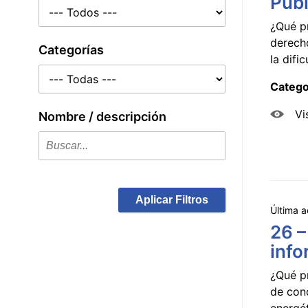
Públ
¿Qué p
derecho
Categorías
la dificu
Catego
Vi
Nombre / descripción
Aplicar Filtros
Última a
26 –
info
¿Qué p
de con
energét