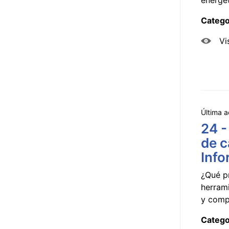
Catego
Vi
Última a
24 -
de c
Info
¿Qué p
herram
y compa
Catego