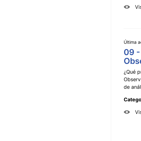
Vi
Última a
09 -
Obse
¿Qué p
Observ
de anál
Catego
Vi