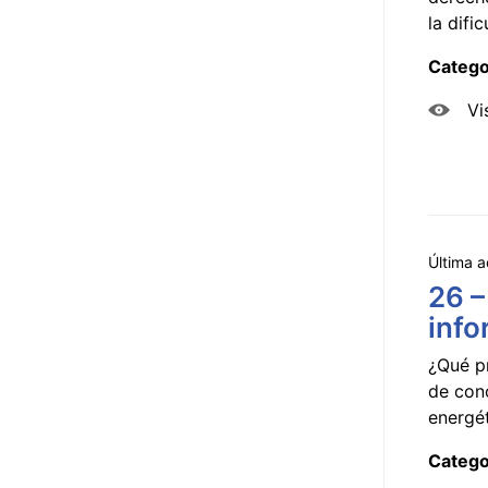
la dificu
Catego
Vi
Última a
26 –
info
¿Qué p
de con
energét
Catego