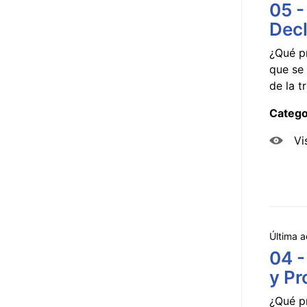
05 -
Decl
¿Qué p
que se 
de la tr
Catego
Vi
Última a
04 -
y Pr
¿Qué p