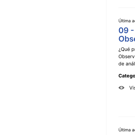
Última a
09 -
Obse
¿Qué p
Observ
de anál
Catego
Vi
Última a