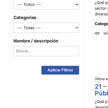
¿Qué p
sector 
diverso
Categorías
Catego
Vi
Nombre / descripción
Aplicar Filtros
Última a
21 –
Públ
¿Qué p
derecho