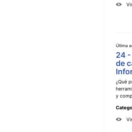
Vi
Última a
24 -
de c
Info
¿Qué p
herram
y compa
Catego
Vi