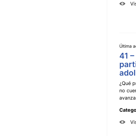
Vi
Última a
41 –
part
ado
¿Qué p
no cue
avanzar
Catego
Vi