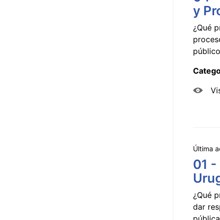
y Pr
¿Qué p
proceso
público
Catego
Vi
Última a
01 -
Uru
¿Qué p
dar res
pública