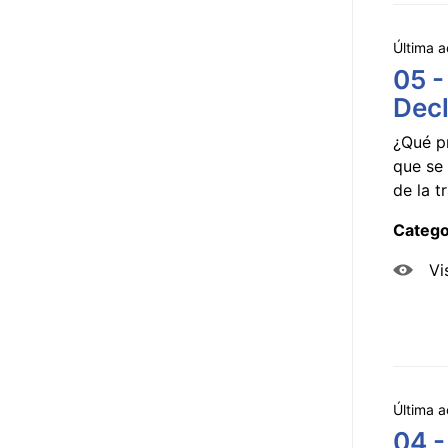
Última a
05 -
Decl
¿Qué p
que se 
de la tr
Catego
Vi
Última a
04 -