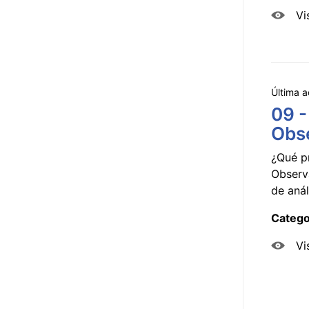
Vi
Última a
09 -
Obse
¿Qué p
Observ
de anál
Catego
Vi