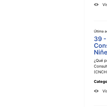
Vi
Última a
39 -
Cons
Niñe
¿Qué p
Consul
(CNCHD
Catego
Vi