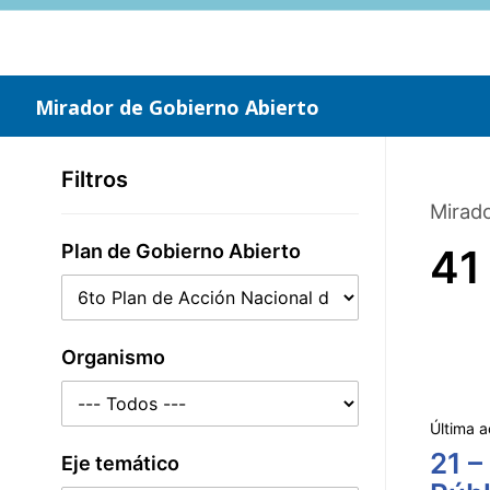
Saltar
al
contenido
principal
Mirador de Gobierno Abierto
Filtros
Mirado
Plan de Gobierno Abierto
41
Organismo
Última a
21 –
Eje temático