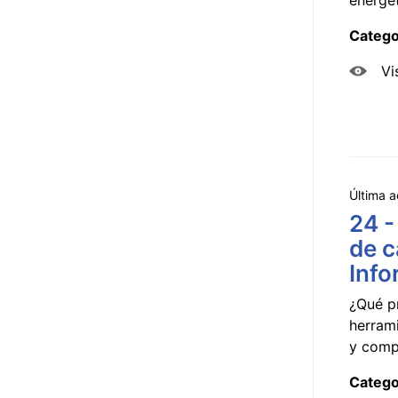
Catego
Vi
Última a
24 -
de c
Info
¿Qué p
herram
y compa
Catego