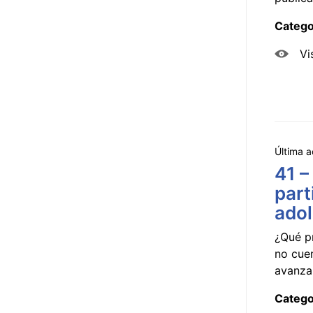
Catego
Vi
Última a
41 –
part
ado
¿Qué p
no cue
avanzar
Catego