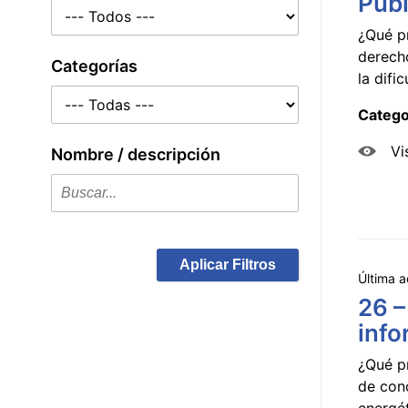
Públ
¿Qué p
derecho
Categorías
la dificu
Catego
Vi
Nombre / descripción
Aplicar Filtros
Última a
26 –
info
¿Qué p
de con
energét