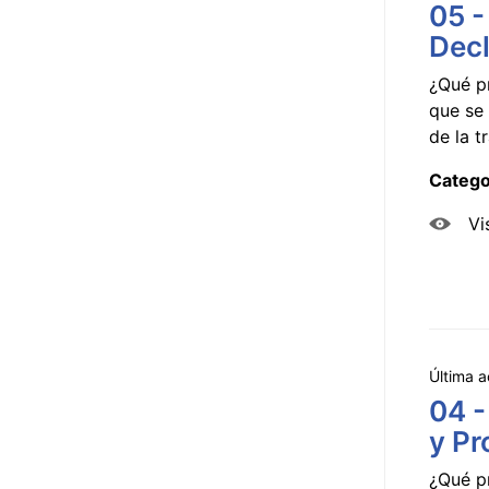
05 -
Decl
¿Qué p
que se 
de la tr
Catego
Vi
Última a
04 -
y Pr
¿Qué p