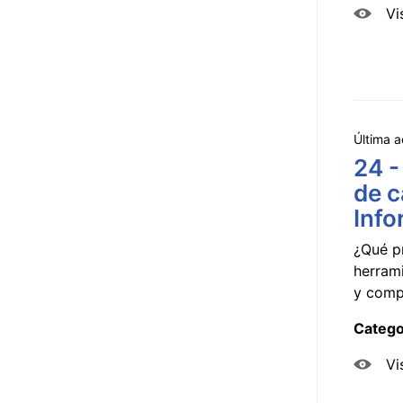
Vi
Última a
24 -
de c
Info
¿Qué p
herram
y compa
Catego
Vi