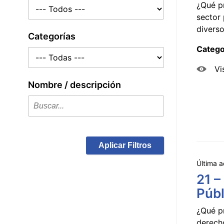
¿Qué p
sector 
diverso
Categorías
Catego
Vi
Nombre / descripción
Aplicar Filtros
Última a
21 –
Públ
¿Qué p
derecho