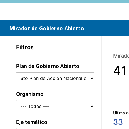
Saltar
al
contenido
principal
Mirador de Gobierno Abierto
Filtros
Mirado
Plan de Gobierno Abierto
41
Organismo
Última a
33 –
Eje temático