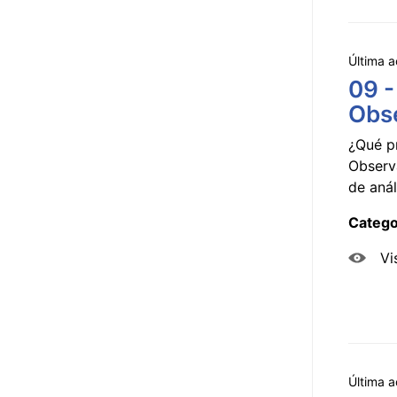
Última a
09 -
Obse
¿Qué p
Observ
de anál
Catego
Vi
Última a