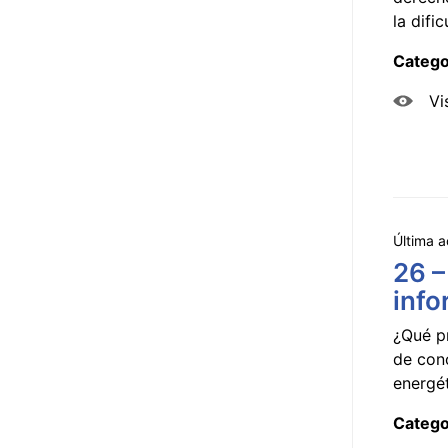
la dificu
Catego
Vi
Última a
26 –
info
¿Qué p
de con
energét
Catego