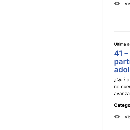
Vi
Última a
41 –
part
ado
¿Qué p
no cue
avanzar
Catego
Vi