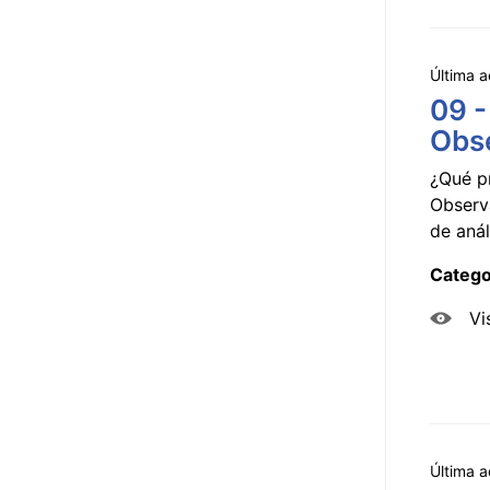
Última a
09 -
Obse
¿Qué p
Observ
de anál
Catego
Vi
Última a