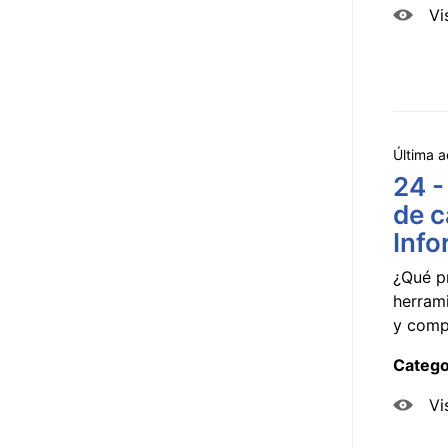
Vi
Última a
24 -
de c
Info
¿Qué p
herram
y compa
Catego
Vi