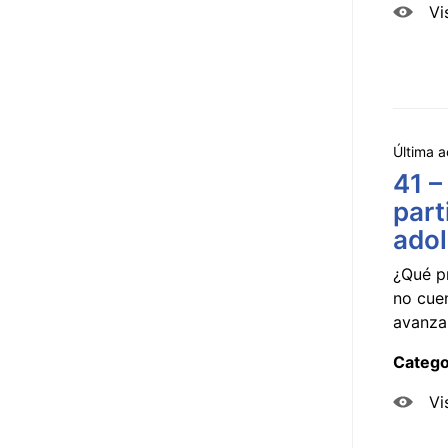
Vi
Última a
41 –
part
ado
¿Qué p
no cue
avanzar
Catego
Vi