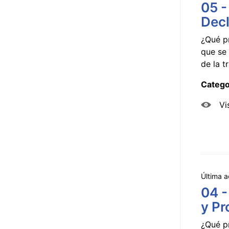
05 -
Decl
¿Qué p
que se 
de la tr
Catego
Vi
Última a
04 -
y Pr
¿Qué p