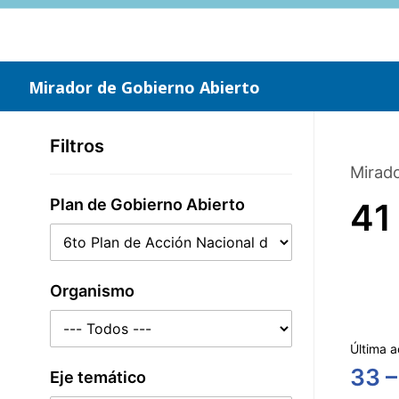
Saltar
al
contenido
principal
Mirador de Gobierno Abierto
Filtros
Mirado
Plan de Gobierno Abierto
41
Organismo
Última a
33 –
Eje temático