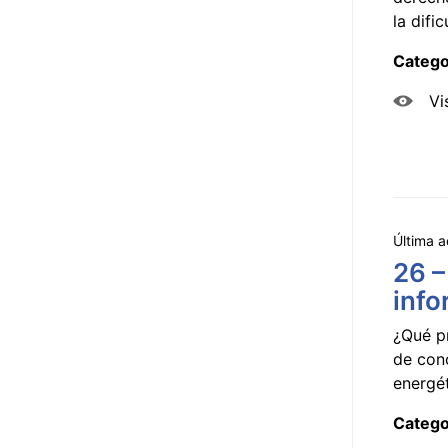
la dificu
Catego
Vi
Última a
26 –
info
¿Qué p
de con
energét
Catego