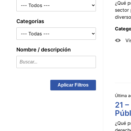
¿Qué p
sector 
diverso
Categorías
Catego
Vi
Nombre / descripción
Aplicar Filtros
Última a
21 –
Públ
¿Qué p
derecho