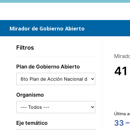
Saltar
al
contenido
principal
Mirador de Gobierno Abierto
Filtros
Mirado
Plan de Gobierno Abierto
41
Organismo
Última a
33 –
Eje temático