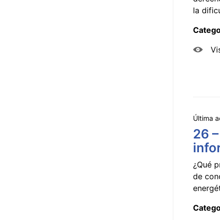
la dificu
Catego
Vi
Última a
26 –
info
¿Qué p
de con
energét
Catego