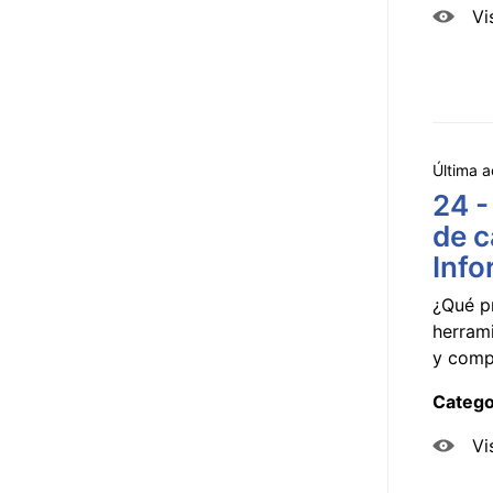
Vi
Última a
24 -
de c
Info
¿Qué p
herram
y compa
Catego
Vi