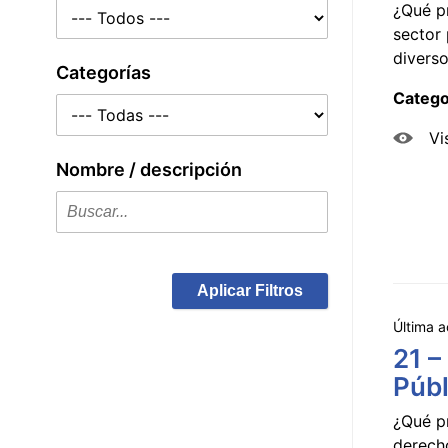
¿Qué p
sector 
diverso
Categorías
Catego
Vi
Nombre / descripción
Aplicar Filtros
Última a
21 –
Públ
¿Qué p
derecho