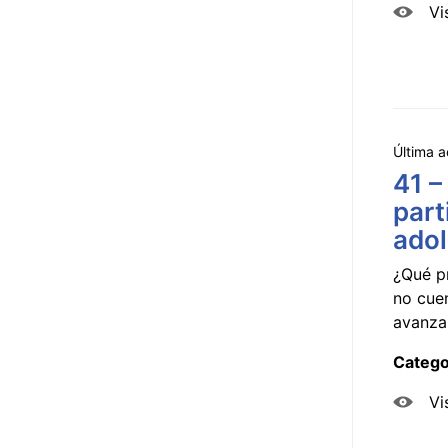
Vi
Última a
41 –
part
ado
¿Qué p
no cue
avanzar
Catego
Vi