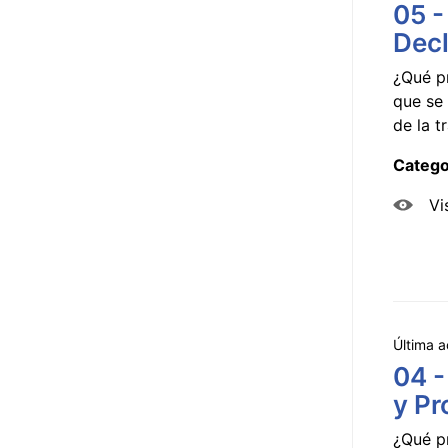
05 -
Decl
¿Qué p
que se 
de la tr
Catego
Vi
Última a
04 -
y Pr
¿Qué p