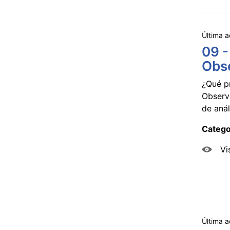
Última a
09 -
Obse
¿Qué p
Observ
de anál
Catego
Vi
Última a