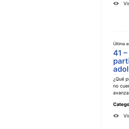
Vi
Última a
41 –
part
ado
¿Qué p
no cue
avanzar
Catego
Vi