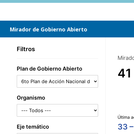
Saltar
al
contenido
principal
Mirador de Gobierno Abierto
Filtros
Mirado
Plan de Gobierno Abierto
41
Organismo
Última a
33 –
Eje temático