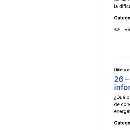
la dificu
Catego
Vi
Última a
26 –
info
¿Qué p
de con
energét
Catego