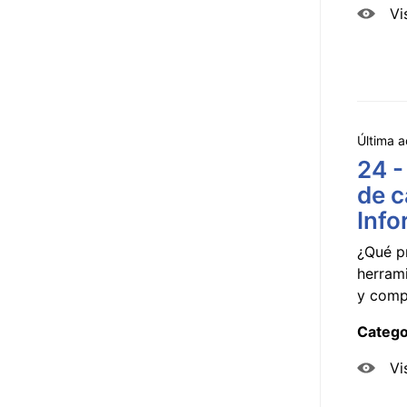
Vi
Última a
24 -
de c
Info
¿Qué p
herram
y compa
Catego
Vi