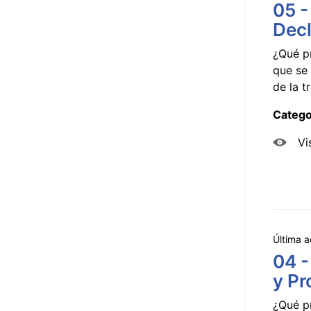
05 -
Decl
¿Qué p
que se 
de la tr
Catego
Vi
Última a
04 -
y Pr
¿Qué p