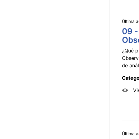
Última a
09 -
Obse
¿Qué p
Observ
de anál
Catego
Vi
Última a