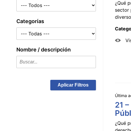
¿Qué p
sector 
diverso
Categorías
Catego
Vi
Nombre / descripción
Aplicar Filtros
Última a
21 –
Públ
¿Qué p
derecho