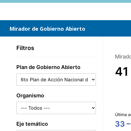
Saltar
al
contenido
principal
Mirador de Gobierno Abierto
Filtros
Mirado
Plan de Gobierno Abierto
41
Organismo
Última a
33 –
Eje temático