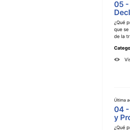
05 -
Decl
¿Qué p
que se 
de la tr
Catego
Vi
Última a
04 -
y Pr
¿Qué p