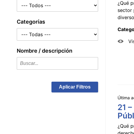
¿Qué p
sector 
diverso
Categorías
Catego
Vi
Nombre / descripción
Aplicar Filtros
Última a
21 –
Públ
¿Qué p
derecho