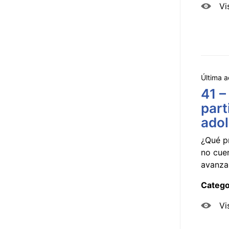
Vi
Última a
41 –
part
ado
¿Qué p
no cue
avanzar
Catego
Vi