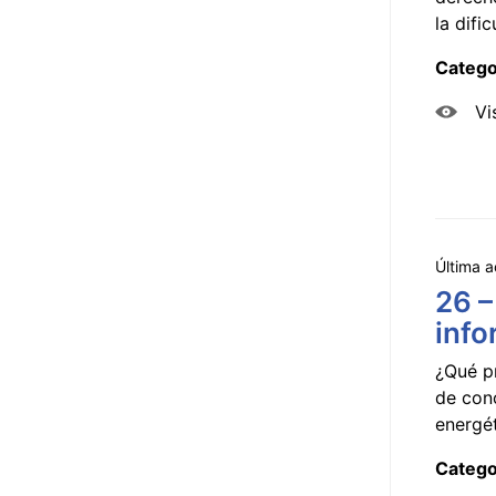
la dificu
Catego
Vi
Última a
26 –
info
¿Qué p
de con
energét
Catego