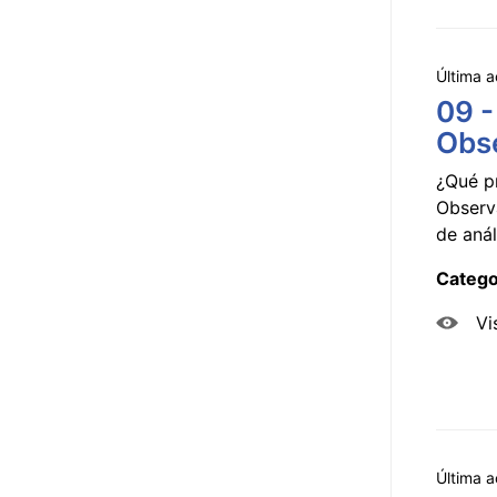
Última a
09 -
Obse
¿Qué p
Observ
de anál
Catego
Vi
Última a