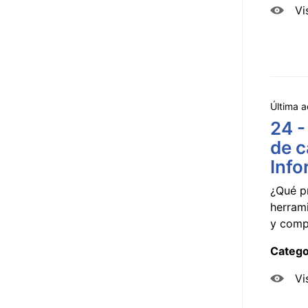
Vi
Última a
24 -
de c
Info
¿Qué p
herram
y compa
Catego
Vi