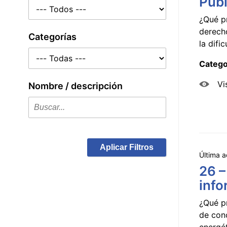
Públ
¿Qué p
derecho
Categorías
la dificu
Catego
Vi
Nombre / descripción
Aplicar Filtros
Última a
26 –
info
¿Qué p
de con
energét