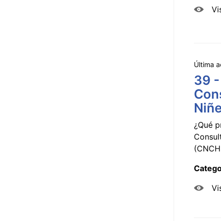
Vi
Última a
39 -
Cons
Niñe
¿Qué p
Consul
(CNCHD
Catego
Vi