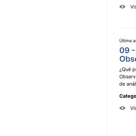
Vi
Última a
09 -
Obse
¿Qué p
Observ
de anál
Catego
Vi