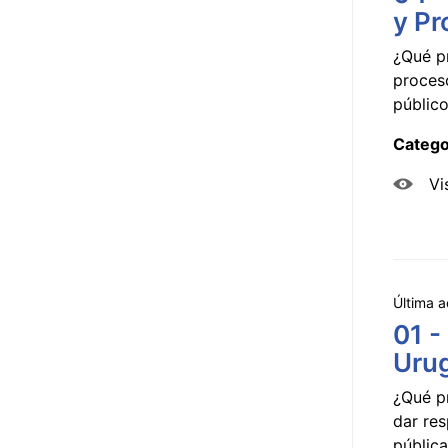
y Pr
¿Qué p
proceso
público
Catego
Vi
Última a
01 -
Uru
¿Qué p
dar res
pública