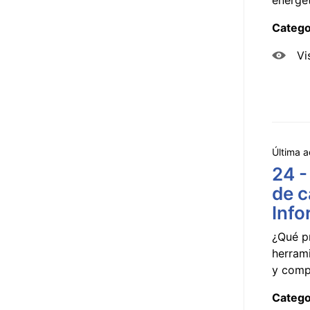
Catego
Vi
Última a
24 -
de c
Info
¿Qué p
herram
y compa
Catego