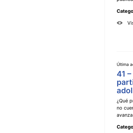
Catego
Vi
Última a
41 –
part
ado
¿Qué p
no cue
avanzar
Catego