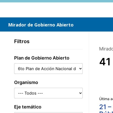
Saltar
al
contenido
principal
Mirador de Gobierno Abierto
Filtros
Mirado
Plan de Gobierno Abierto
41
Organismo
Última a
21 –
Eje temático