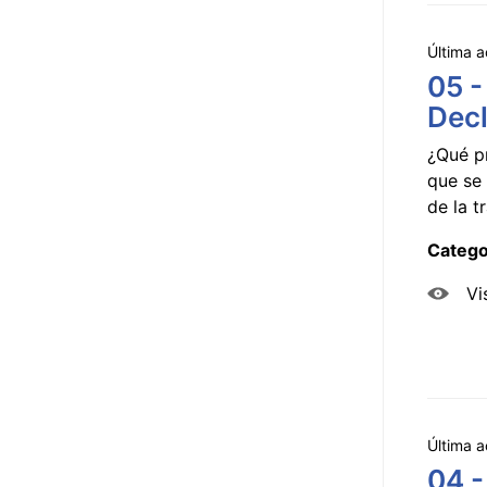
Última a
05 -
Decl
¿Qué p
que se 
de la tr
Catego
Vi
Última a
04 -