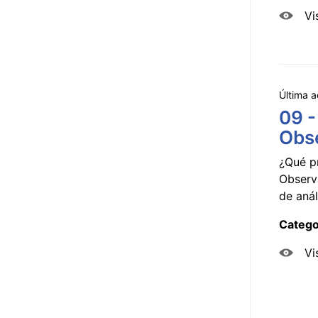
Vi
Última a
09 -
Obse
¿Qué p
Observ
de anál
Catego
Vi