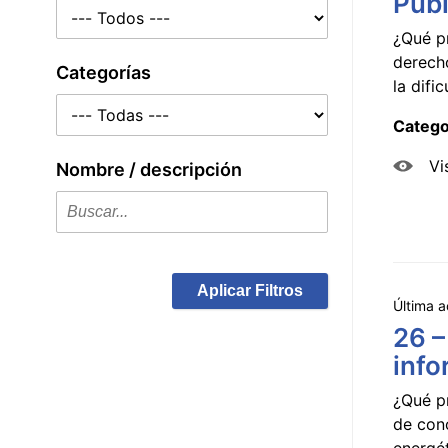
Públ
¿Qué p
derecho
Categorías
la dificu
Catego
Vi
Nombre / descripción
Aplicar Filtros
Última a
26 –
info
¿Qué p
de con
energét