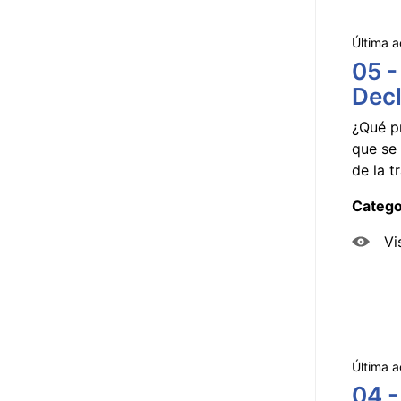
Última a
05 -
Decl
¿Qué p
que se 
de la tr
Catego
Vi
Última a
04 -