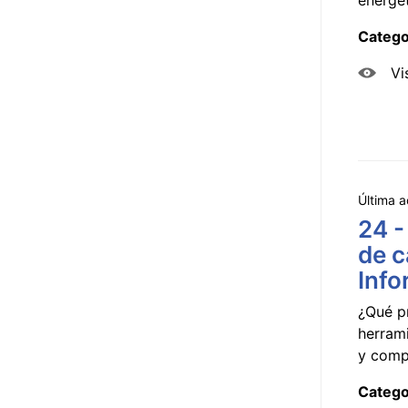
Catego
Vi
Última a
24 -
de c
Info
¿Qué p
herram
y compa
Catego