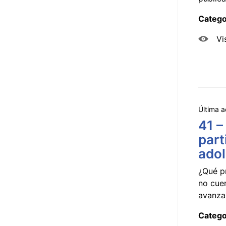
Catego
Vi
Última a
41 –
part
ado
¿Qué p
no cue
avanzar
Catego