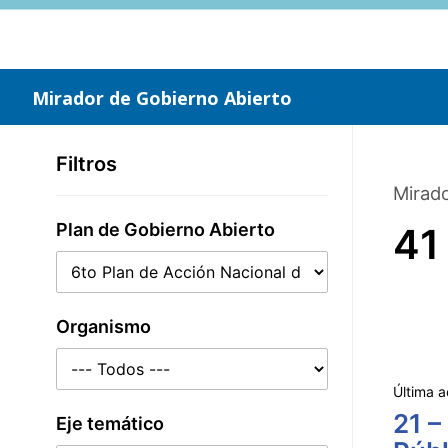
Saltar
al
contenido
principal
Mirador de Gobierno Abierto
Filtros
Mirado
Plan de Gobierno Abierto
41
Organismo
Última a
21 –
Eje temático