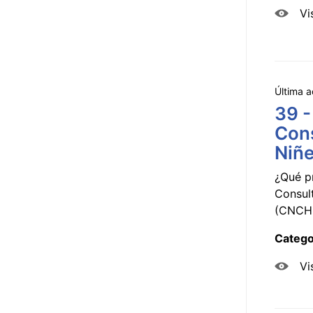
Vi
Última a
39 -
Cons
Niñe
¿Qué p
Consul
(CNCHD
Catego
Vi