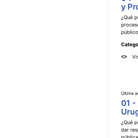
y Pr
¿Qué p
proceso
público
Catego
Vi
Última a
01 -
Uru
¿Qué p
dar res
pública