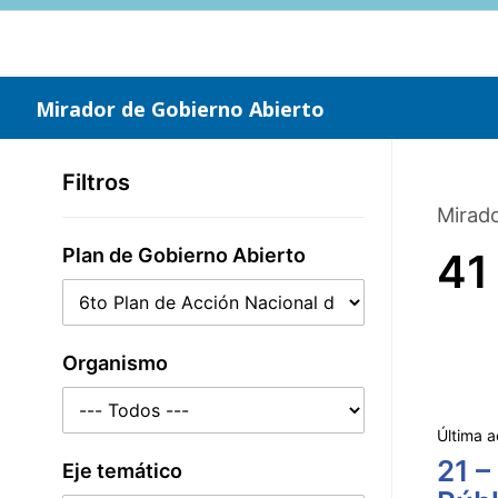
Saltar
al
contenido
principal
Mirador de Gobierno Abierto
Filtros
Mirado
Plan de Gobierno Abierto
41
Organismo
Última a
21 –
Eje temático