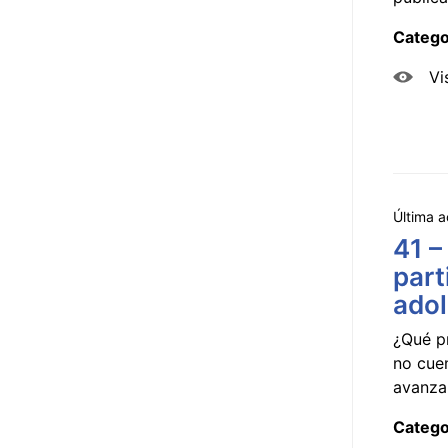
Catego
Vi
Última a
41 –
part
ado
¿Qué p
no cue
avanzar
Catego