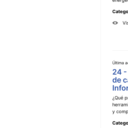
Catego
Vi
Última a
24 -
de c
Info
¿Qué p
herram
y compa
Catego