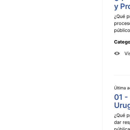
y Pr
¿Qué p
proceso
público
Catego
Vi
Última a
01 -
Uru
¿Qué p
dar res
pública