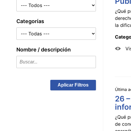
Públ
¿Qué p
derecho
Categorías
la dificu
Catego
Vi
Nombre / descripción
Aplicar Filtros
Última a
26 –
info
¿Qué p
de con
energét