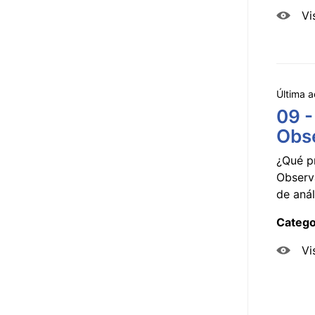
Vi
Última a
09 -
Obse
¿Qué p
Observ
de anál
Catego
Vi