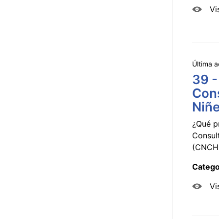
Vi
Última a
39 -
Cons
Niñe
¿Qué p
Consul
(CNCHD
Catego
Vi