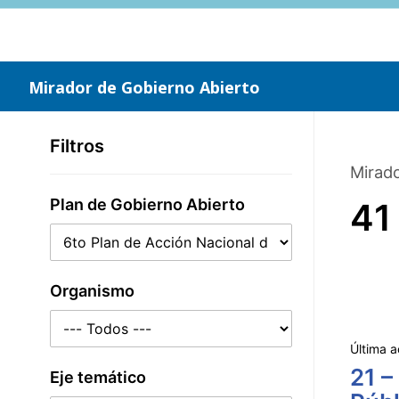
Saltar
al
contenido
principal
Mirador de Gobierno Abierto
Filtros
Mirado
Plan de Gobierno Abierto
41
Organismo
Última a
21 –
Eje temático