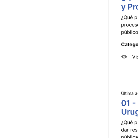
y Pr
¿Qué p
proceso
público
Catego
Vi
Última a
01 -
Uru
¿Qué p
dar res
pública