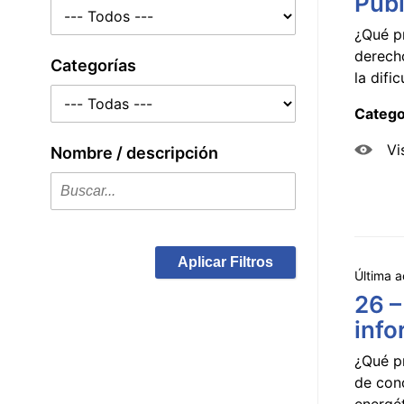
Públ
¿Qué p
derecho
Categorías
la dificu
Catego
Vi
Nombre / descripción
Aplicar Filtros
Última a
26 –
info
¿Qué p
de con
energét