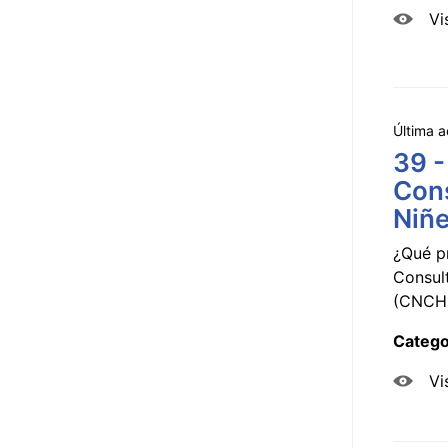
Vi
Última a
39 -
Cons
Niñe
¿Qué p
Consul
(CNCHD
Catego
Vi