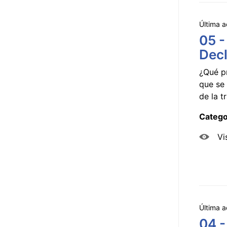
Última a
05 -
Decl
¿Qué p
que se 
de la tr
Catego
Vi
Última a
04 -