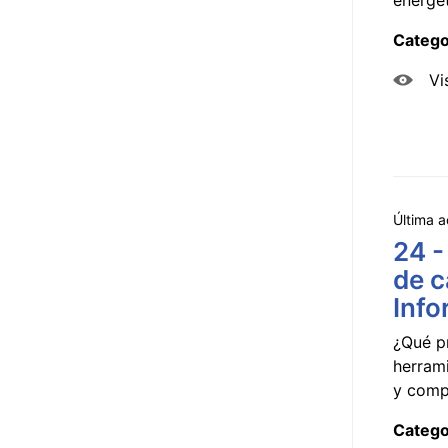
Catego
Vi
Última a
24 -
de c
Info
¿Qué p
herram
y compa
Catego