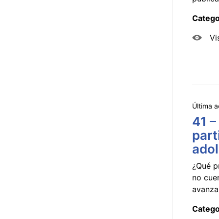
Catego
Vi
Última a
41 –
part
ado
¿Qué p
no cue
avanzar
Catego