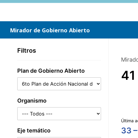
Saltar
al
contenido
principal
Mirador de Gobierno Abierto
Filtros
Mirado
Plan de Gobierno Abierto
41
Organismo
Última a
33 –
Eje temático