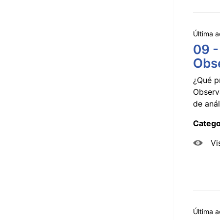
Última a
09 -
Obse
¿Qué p
Observ
de anál
Catego
Vi
Última a