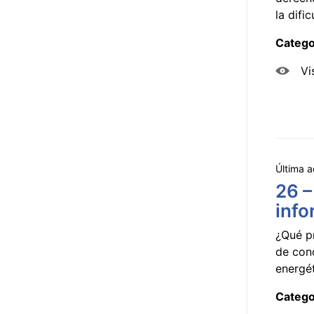
la dificu
Catego
Vi
Última a
26 –
info
¿Qué p
de con
energét
Catego