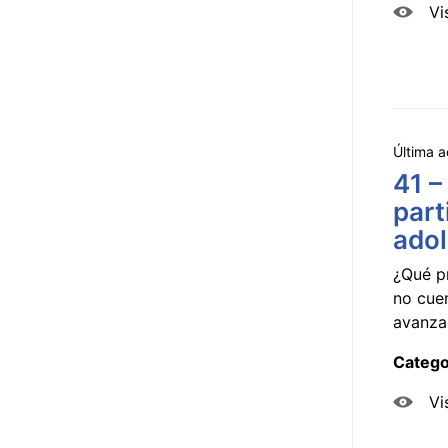
Vi
Última a
41 –
part
ado
¿Qué p
no cue
avanzar
Catego
Vi