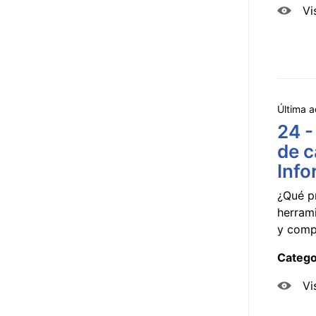
Vi
Última a
24 -
de c
Info
¿Qué p
herram
y compa
Catego
Vi