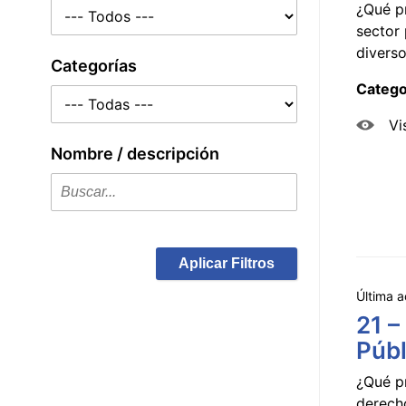
¿Qué p
sector 
diverso
Categorías
Catego
Vi
Nombre / descripción
Aplicar Filtros
Última a
21 –
Públ
¿Qué p
derecho