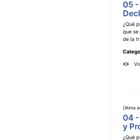
05 -
Decl
¿Qué p
que se 
de la tr
Catego
Vi
Última a
04 -
y Pr
¿Qué p