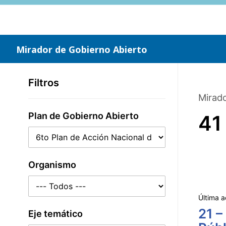
Saltar
al
contenido
principal
Mirador de Gobierno Abierto
Filtros
Mirado
Plan de Gobierno Abierto
41
Organismo
Última a
21 –
Eje temático