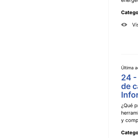
Catego
Vi
Última a
24 -
de c
Info
¿Qué p
herram
y compa
Catego