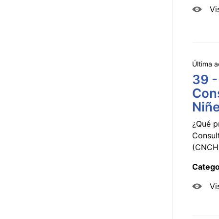
Vi
Última a
39 -
Cons
Niñe
¿Qué p
Consul
(CNCHD
Catego
Vi