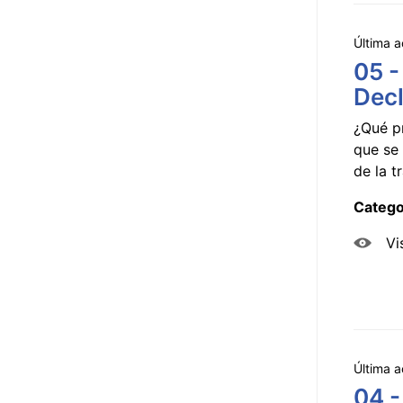
Última a
05 -
Decl
¿Qué p
que se 
de la tr
Catego
Vi
Última a
04 -