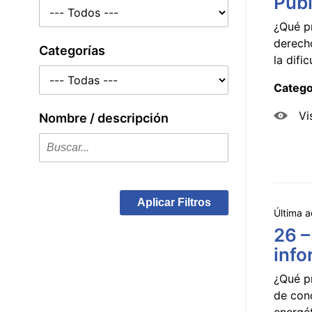
Públ
¿Qué p
derecho
Categorías
la dificu
Catego
Vi
Nombre / descripción
Aplicar Filtros
Última a
26 –
info
¿Qué p
de con
energét