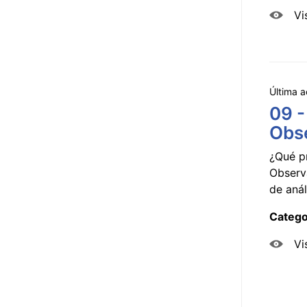
Vi
Última a
09 -
Obse
¿Qué p
Observ
de anál
Catego
Vi