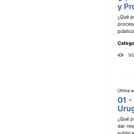
y Pr
¿Qué p
proceso
público
Catego
Vi
Última a
01 -
Uru
¿Qué p
dar res
pública