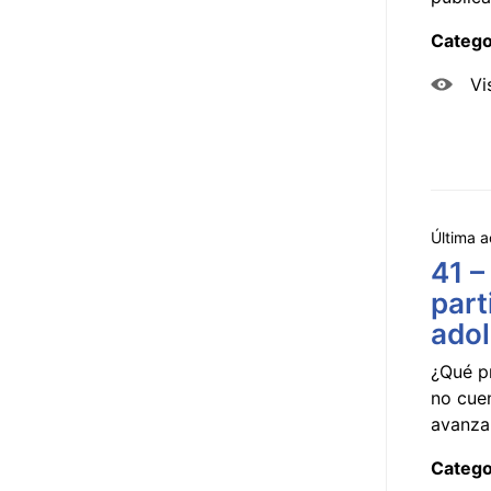
Catego
Vi
Última a
41 –
part
ado
¿Qué p
no cue
avanzar
Catego