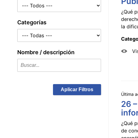
Públ
¿Qué p
derecho
Categorías
la dificu
Catego
Vi
Nombre / descripción
Aplicar Filtros
Última a
26 –
info
¿Qué p
de con
energét