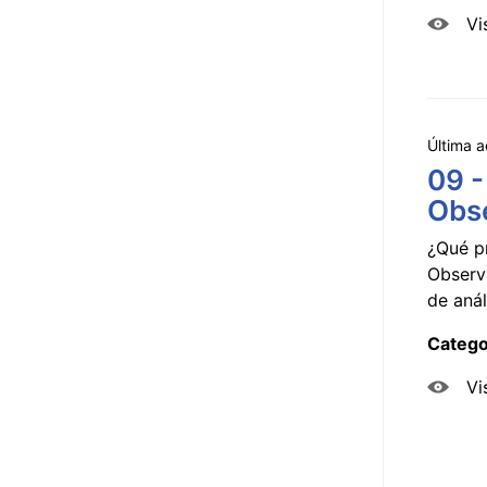
Vi
Última a
09 -
Obse
¿Qué p
Observ
de anál
Catego
Vi