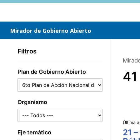
Saltar
al
contenido
principal
Mirador de Gobierno Abierto
Filtros
Mirado
Plan de Gobierno Abierto
41
Organismo
Última a
21 –
Eje temático