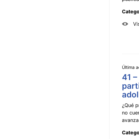
Catego
Vi
Última a
41 –
part
ado
¿Qué p
no cue
avanzar
Catego