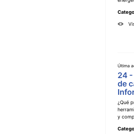
Catego
Vi
Última a
24 -
de c
Info
¿Qué p
herram
y compa
Catego