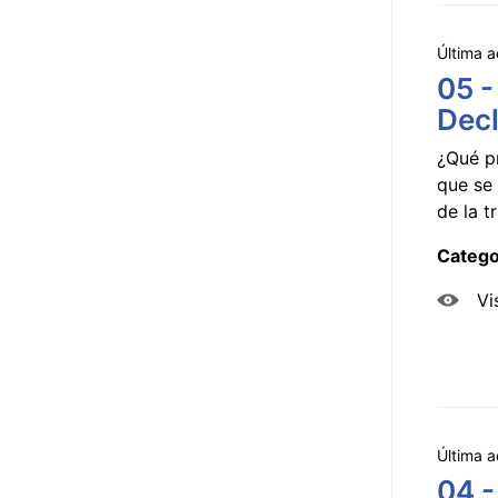
Última a
05 -
Decl
¿Qué p
que se 
de la tr
Catego
Vi
Última a
04 -