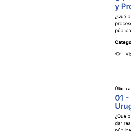
y Pr
¿Qué p
proceso
público
Catego
Vi
Última a
01 -
Uru
¿Qué p
dar res
pública