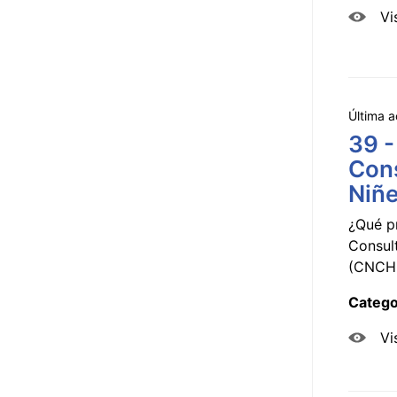
Vi
Última a
39 -
Cons
Niñe
¿Qué p
Consul
(CNCHD
Catego
Vi