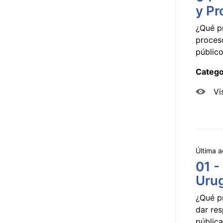
y Pr
¿Qué p
proceso
público
Catego
Vi
Última a
01 -
Uru
¿Qué p
dar res
pública