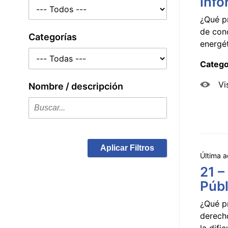
info
¿Qué p
de con
Categorías
energét
Catego
Vi
Nombre / descripción
Aplicar Filtros
Última a
21 –
Públ
¿Qué p
derecho
la dificu