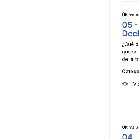
Última a
05 -
Decl
¿Qué p
que se 
de la tr
Catego
Vi
Última a
04 -