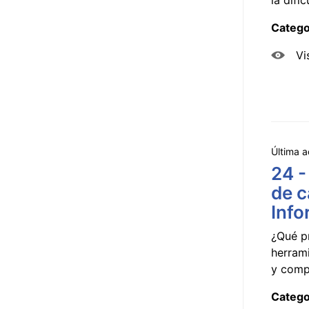
Catego
Vi
Última a
24 -
de c
Info
¿Qué p
herram
y compa
Catego