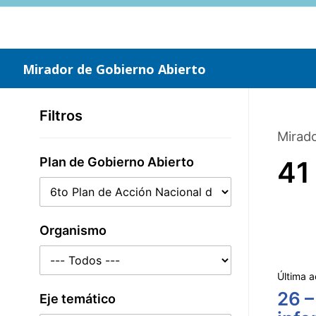
Saltar
al
contenido
principal
Mirador de Gobierno Abierto
Filtros
Mirado
Plan de Gobierno Abierto
41
Organismo
Última a
26 –
Eje temático