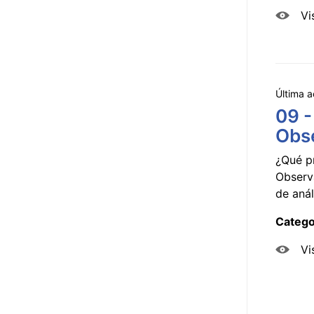
Vi
Última a
09 -
Obse
¿Qué p
Observ
de anál
Catego
Vi