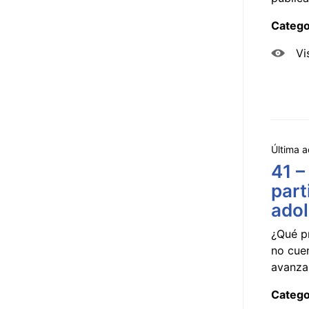
Catego
Vi
Última a
41 –
part
ado
¿Qué p
no cue
avanzar
Catego