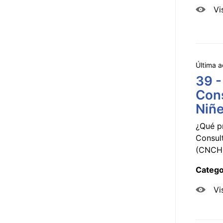
Vi
Última a
39 -
Cons
Niñe
¿Qué p
Consul
(CNCHD
Catego
Vi