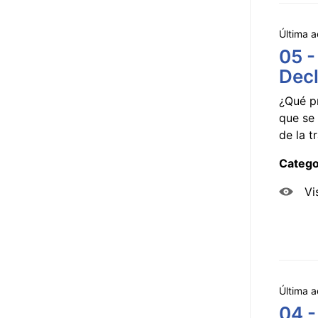
Última a
05 -
Decl
¿Qué p
que se 
de la tr
Catego
Vi
Última a
04 -