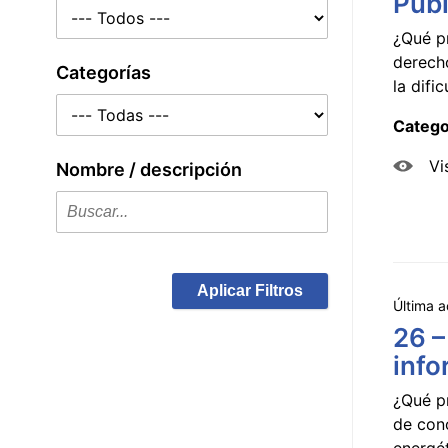
Públ
¿Qué p
derecho
Categorías
la dificu
Catego
Vi
Nombre / descripción
Aplicar Filtros
Última a
26 –
info
¿Qué p
de con
energét