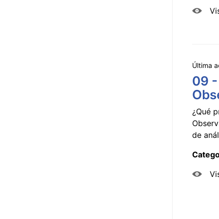
Vi
Última a
09 -
Obse
¿Qué p
Observ
de anál
Catego
Vi