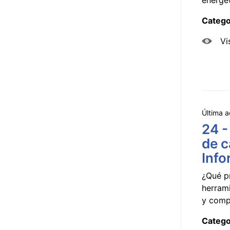
Catego
Vi
Última a
24 -
de c
Info
¿Qué p
herram
y compa
Catego