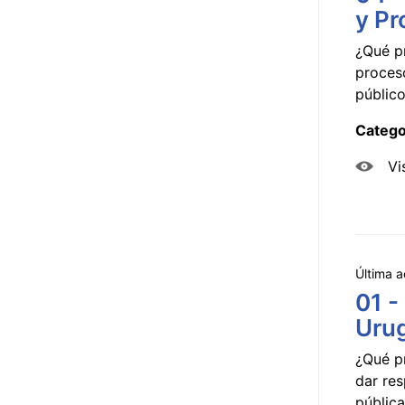
y Pr
¿Qué p
proceso
público
Catego
Vi
Última a
01 -
Uru
¿Qué p
dar res
pública