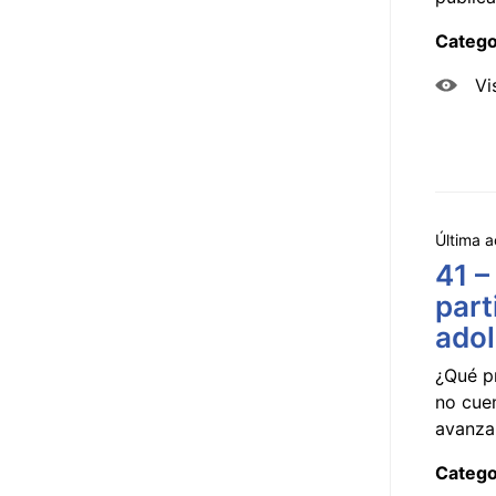
Catego
Vi
Última a
41 –
part
ado
¿Qué p
no cue
avanzar
Catego