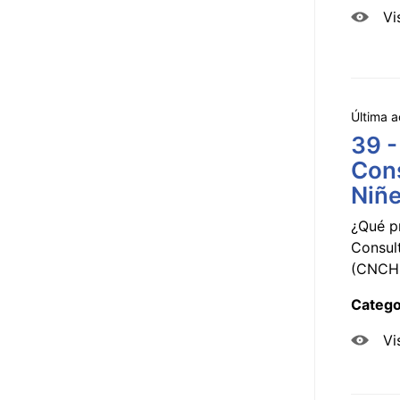
Vi
Última a
39 -
Cons
Niñe
¿Qué p
Consul
(CNCHD
Catego
Vi