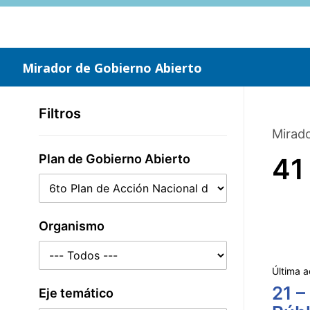
Saltar
al
contenido
principal
Mirador de Gobierno Abierto
Filtros
Mirado
Plan de Gobierno Abierto
41
Organismo
Última a
21 –
Eje temático