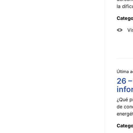
la dificu
Catego
Vi
Última a
26 –
info
¿Qué p
de con
energét
Catego