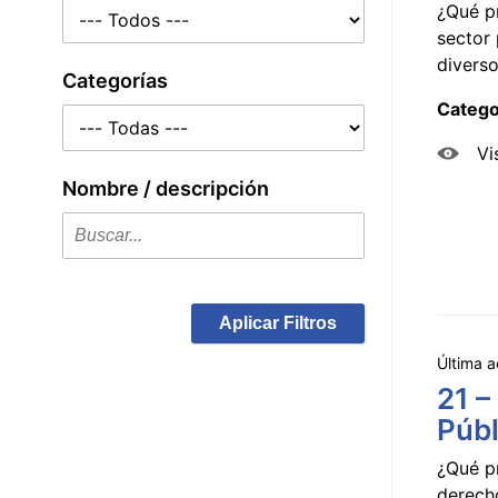
¿Qué p
sector 
diverso
Categorías
Catego
Vi
Nombre / descripción
Aplicar Filtros
Última a
21 –
Públ
¿Qué p
derecho