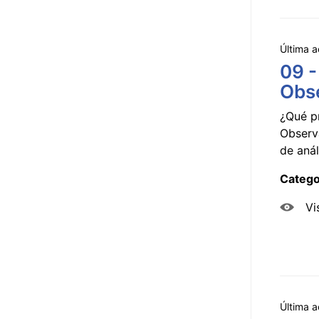
Última a
09 -
Obse
¿Qué p
Observ
de anál
Catego
Vi
Última a