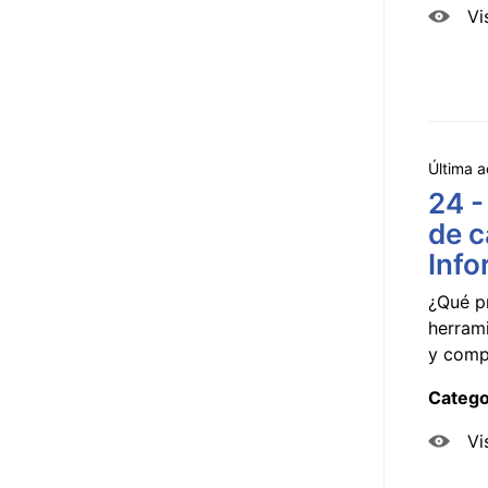
Vi
Última a
24 -
de c
Info
¿Qué p
herram
y compa
Catego
Vi