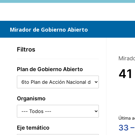
Saltar
al
contenido
principal
Mirador de Gobierno Abierto
Filtros
Mirado
Plan de Gobierno Abierto
41
Organismo
Última a
33 –
Eje temático