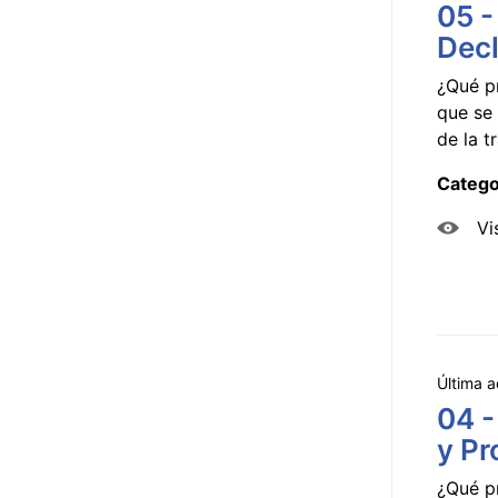
05 -
Decl
¿Qué p
que se 
de la tr
Catego
Vi
Última a
04 -
y Pr
¿Qué p