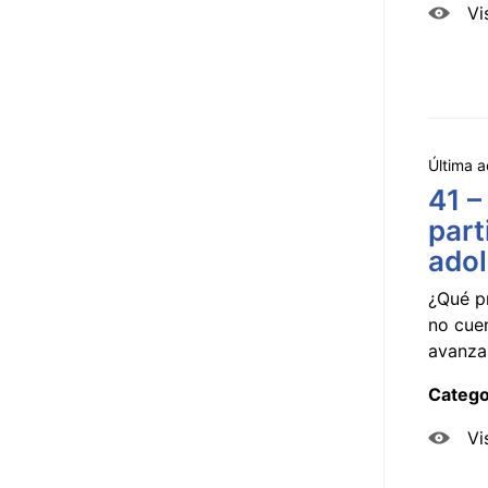
Vi
Última a
41 –
part
ado
¿Qué p
no cue
avanzar
Catego
Vi