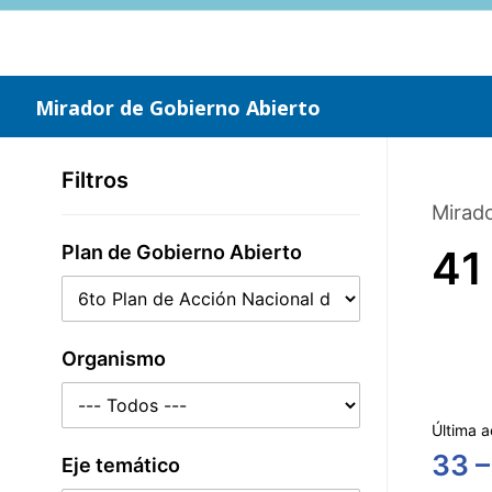
Saltar
al
contenido
principal
Mirador de Gobierno Abierto
Filtros
Mirado
Plan de Gobierno Abierto
41
Organismo
Última a
33 –
Eje temático