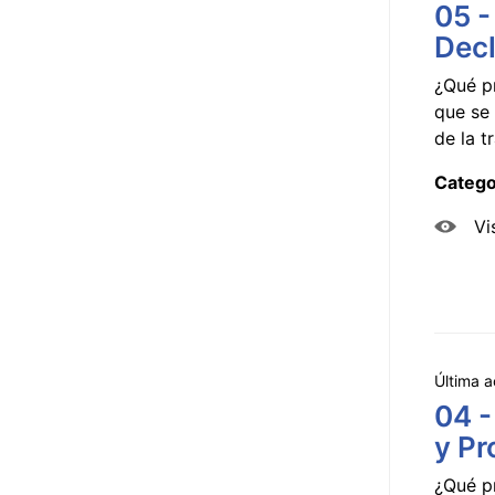
05 -
Decl
¿Qué p
que se 
de la tr
Catego
Vi
Última a
04 -
y Pr
¿Qué p