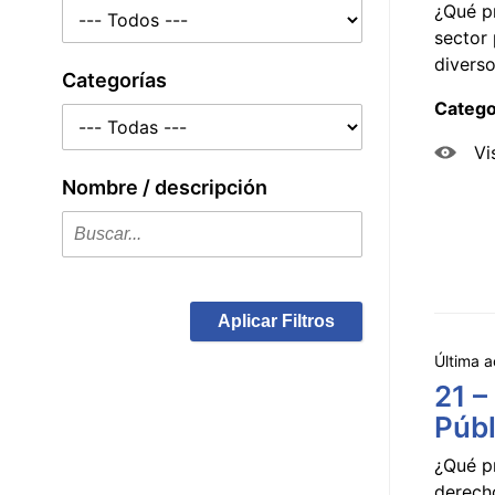
¿Qué p
sector 
diverso
Categorías
Catego
Vi
Nombre / descripción
Aplicar Filtros
Última a
21 –
Públ
¿Qué p
derecho