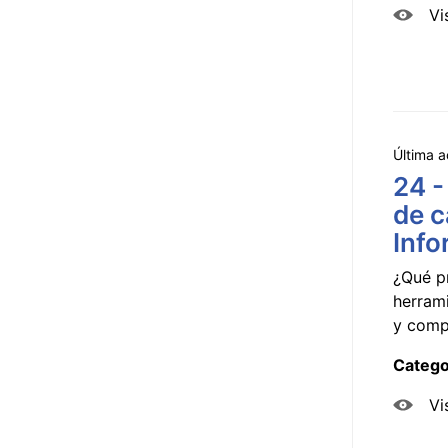
Vi
Última a
24 -
de c
Info
¿Qué p
herram
y compa
Catego
Vi