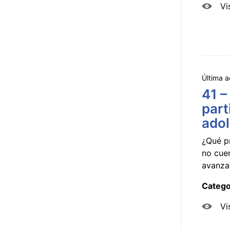
Vi
Última a
41 –
part
ado
¿Qué p
no cue
avanzar
Catego
Vi