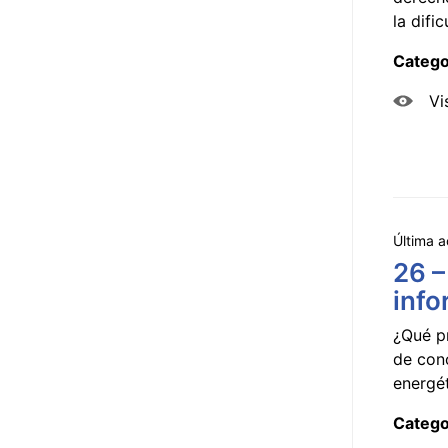
la dificu
Catego
Vi
Última a
26 –
info
¿Qué p
de con
energét
Catego