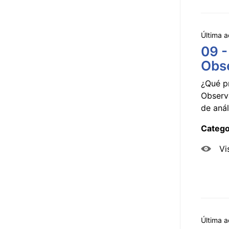
Última a
09 -
Obse
¿Qué p
Observ
de anál
Catego
Vi
Última a