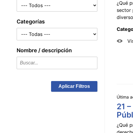
¿Qué p
sector 
diverso
Categorías
Catego
Vi
Nombre / descripción
Aplicar Filtros
Última a
21 –
Públ
¿Qué p
derecho