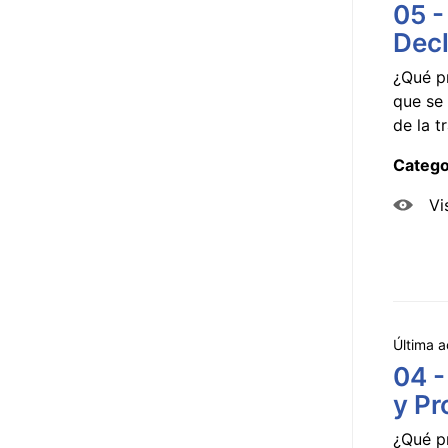
05 -
Decl
¿Qué p
que se 
de la tr
Catego
Vi
Última a
04 -
y Pr
¿Qué p