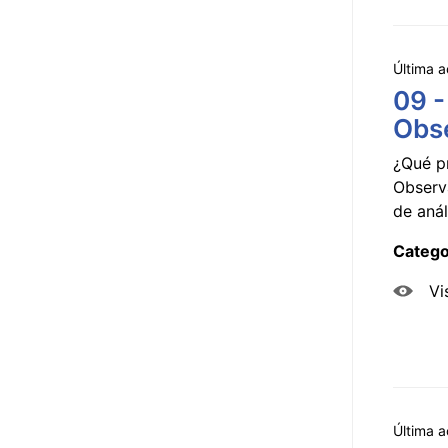
Última a
09 -
Obse
¿Qué p
Observ
de anál
Catego
Vi
Última a