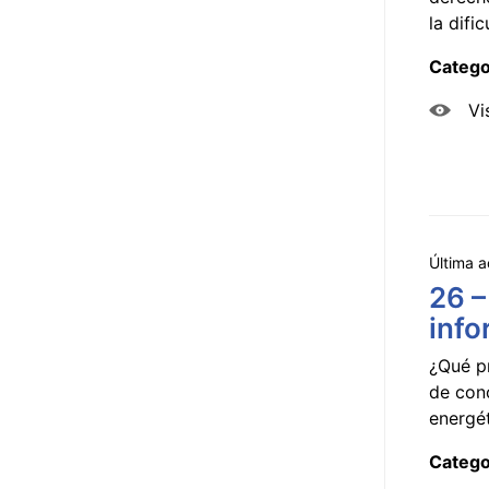
la dificu
Catego
Vi
Última a
26 –
info
¿Qué p
de con
energét
Catego