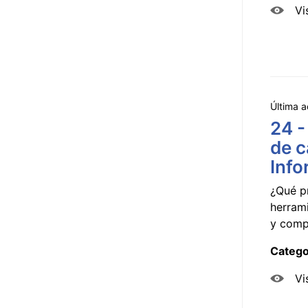
Vi
Última a
24 -
de c
Info
¿Qué p
herram
y compa
Catego
Vi