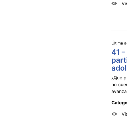
Vi
Última a
41 –
part
ado
¿Qué p
no cue
avanzar
Catego
Vi