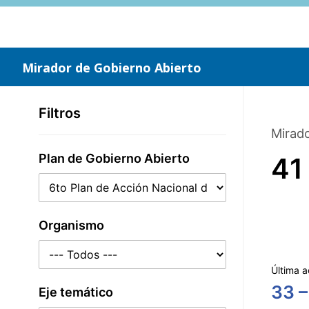
Saltar
al
contenido
principal
Mirador de Gobierno Abierto
Filtros
Mirado
Plan de Gobierno Abierto
41
Organismo
Última a
33 –
Eje temático