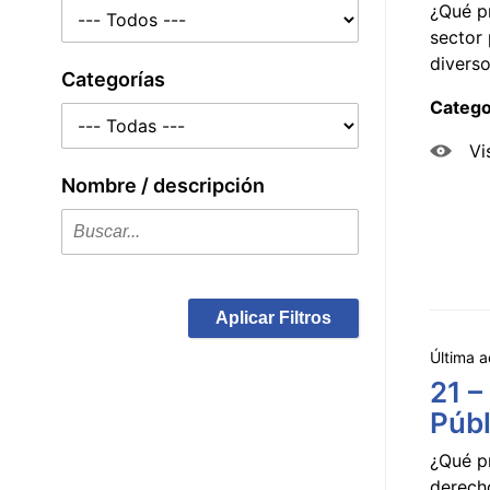
¿Qué p
sector 
diverso
Categorías
Catego
Vi
Nombre / descripción
Aplicar Filtros
Última a
21 –
Públ
¿Qué p
derecho