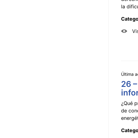
la dificu
Catego
Vi
Última a
26 –
info
¿Qué p
de con
energét
Catego