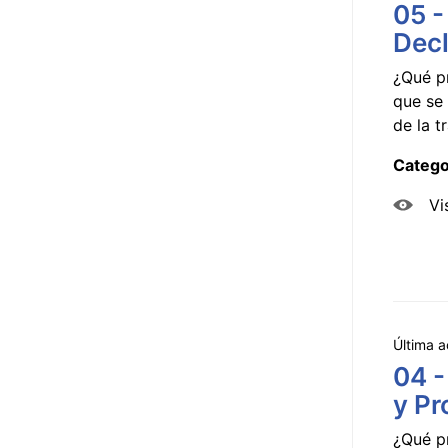
05 -
Decl
¿Qué p
que se 
de la tr
Catego
Vi
Última a
04 -
y Pr
¿Qué p