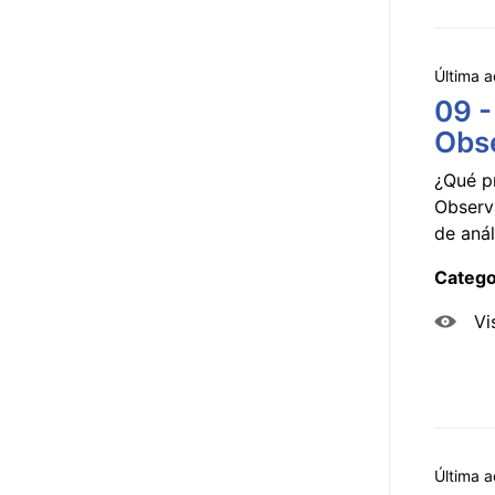
Última a
09 -
Obse
¿Qué p
Observ
de anál
Catego
Vi
Última a