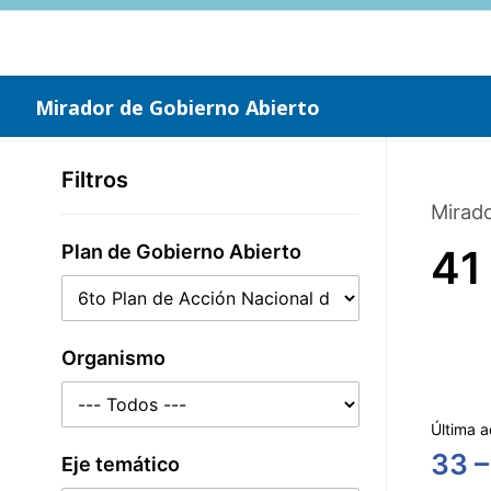
Saltar
al
contenido
principal
Mirador de Gobierno Abierto
Filtros
Mirado
Plan de Gobierno Abierto
41
Organismo
Última a
33 –
Eje temático