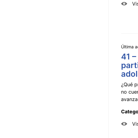
Vi
Última a
41 –
part
ado
¿Qué p
no cue
avanzar
Catego
Vi