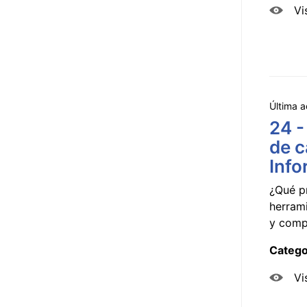
Vi
Última a
24 -
de c
Info
¿Qué p
herram
y compa
Catego
Vi