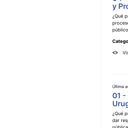
y Pr
¿Qué p
proceso
público
Catego
Vi
Última a
01 -
Uru
¿Qué p
dar res
pública