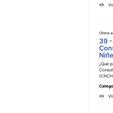
Vi
Última a
39 -
Cons
Niñe
¿Qué p
Consul
(CNCHD
Catego
Vi