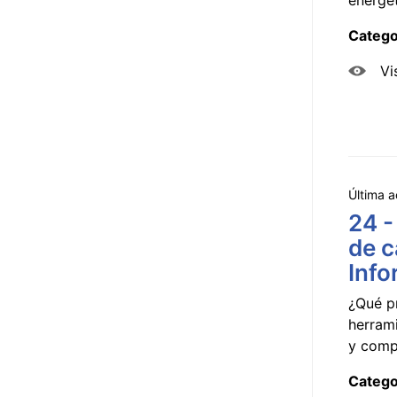
Catego
Vi
Última a
24 -
de c
Info
¿Qué p
herram
y compa
Catego