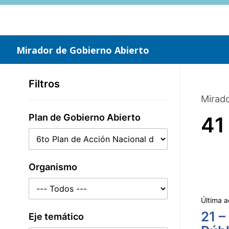
Saltar
al
contenido
principal
Mirador de Gobierno Abierto
Filtros
Mirado
Plan de Gobierno Abierto
41
Organismo
Última a
21 –
Eje temático