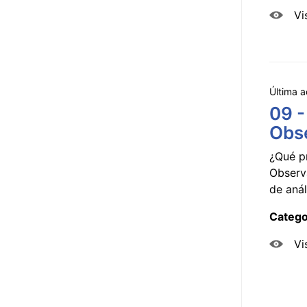
Vi
Última a
09 -
Obse
¿Qué p
Observ
de anál
Catego
Vi