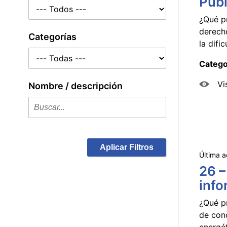
Públ
¿Qué p
derecho
Categorías
la dificu
Catego
Vi
Nombre / descripción
Aplicar Filtros
Última a
26 –
info
¿Qué p
de con
energét