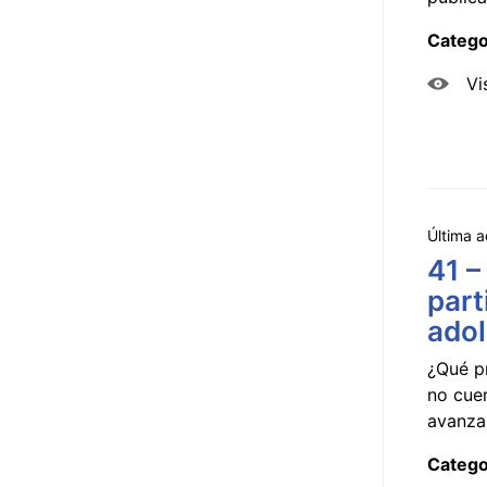
Catego
Vi
Última a
41 –
part
ado
¿Qué p
no cue
avanzar
Catego