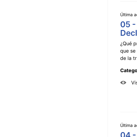
Última a
05 -
Decl
¿Qué p
que se 
de la tr
Catego
Vi
Última a
04 -