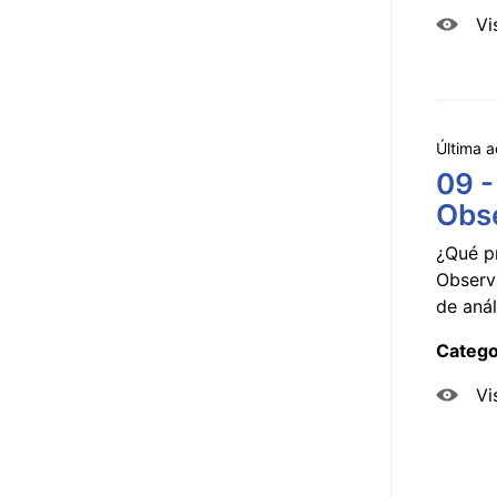
Vi
Última a
09 -
Obse
¿Qué p
Observ
de anál
Catego
Vi