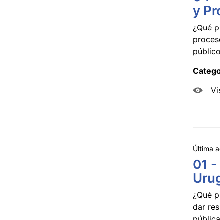
y Pr
¿Qué p
proceso
público
Catego
Vi
Última a
01 -
Uru
¿Qué p
dar res
pública