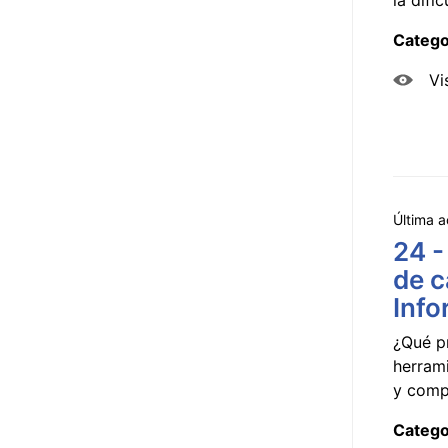
Catego
Vi
Última a
24 -
de c
Info
¿Qué p
herram
y compa
Catego