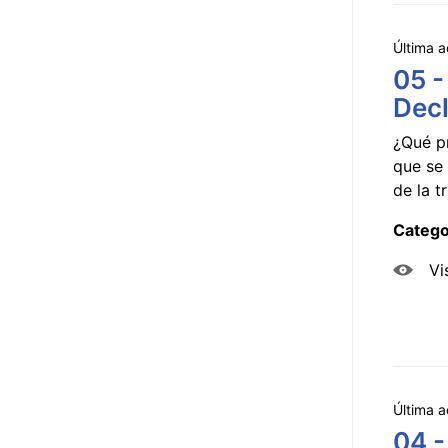
Última a
05 -
Decl
¿Qué p
que se 
de la tr
Catego
Vi
Última a
04 -