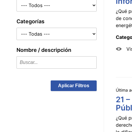
info
¿Qué p
de con
Categorías
energét
Catego
Vi
Nombre / descripción
Aplicar Filtros
Última a
21 –
Públ
¿Qué p
derecho
la dificu