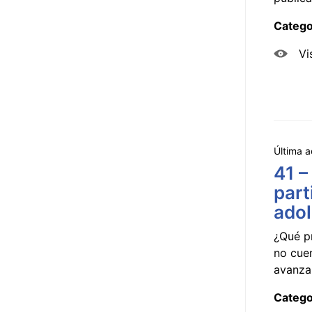
Catego
Vi
Última a
41 –
part
ado
¿Qué p
no cue
avanzar
Catego