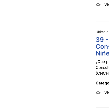
Vi
Última a
39 -
Cons
Niñe
¿Qué p
Consul
(CNCHD
Catego
Vi