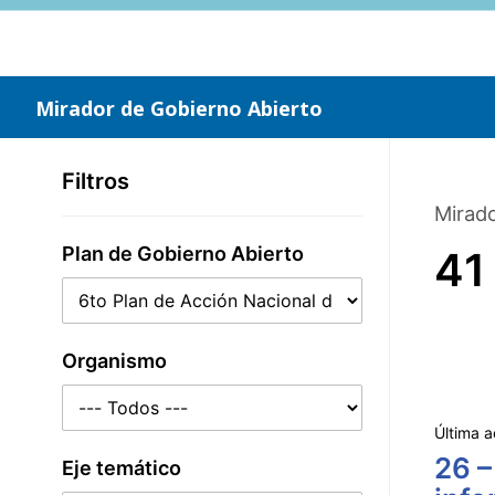
Saltar
al
contenido
principal
Mirador de Gobierno Abierto
Filtros
Mirado
Plan de Gobierno Abierto
41
Organismo
Última a
26 –
Eje temático