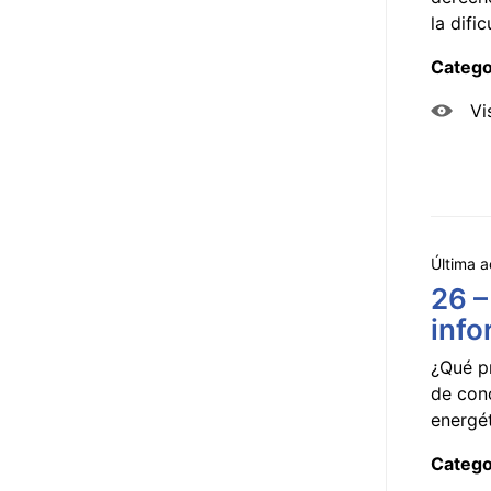
la dificu
Catego
Vi
Última a
26 –
info
¿Qué p
de con
energét
Catego