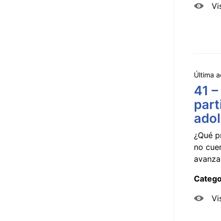
Vi
Última a
41 –
part
ado
¿Qué p
no cue
avanzar
Catego
Vi