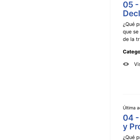
05 -
Decl
¿Qué p
que se 
de la tr
Catego
Vi
Última a
04 -
y Pr
¿Qué p