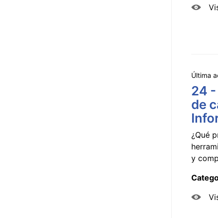
Vi
Última a
24 -
de c
Info
¿Qué p
herram
y compa
Catego
Vi