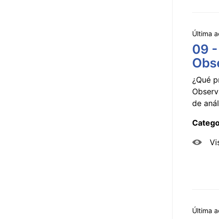
Última a
09 -
Obse
¿Qué p
Observ
de anál
Catego
Vi
Última a