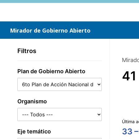
Saltar
al
contenido
principal
Mirador de Gobierno Abierto
Filtros
Mirado
Plan de Gobierno Abierto
41
Organismo
Última a
33 –
Eje temático