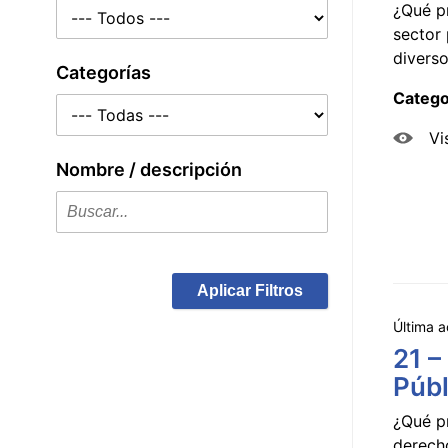
¿Qué p
sector 
diverso
Categorías
Catego
Vi
Nombre / descripción
Aplicar Filtros
Última a
21 –
Públ
¿Qué p
derecho