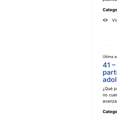
Catego
Vi
Última a
41 –
part
ado
¿Qué p
no cue
avanzar
Catego