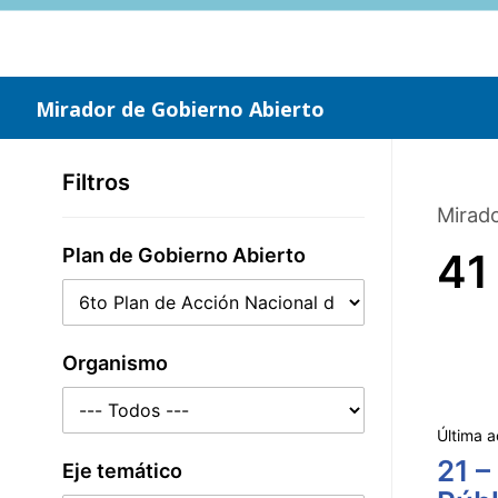
Saltar
al
contenido
principal
Mirador de Gobierno Abierto
Filtros
Mirado
Plan de Gobierno Abierto
41
Organismo
Última a
21 –
Eje temático