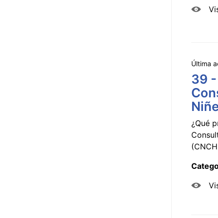
Vi
Última a
39 -
Cons
Niñe
¿Qué p
Consul
(CNCHD
Catego
Vi