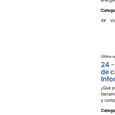
Catego
Vi
Última a
24 -
de c
Info
¿Qué p
herram
y compa
Catego