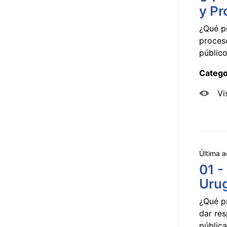
y Pr
¿Qué p
proceso
público
Catego
Vi
Última a
01 -
Uru
¿Qué p
dar res
pública