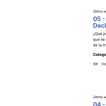
Última a
05 -
Decl
¿Qué p
que se 
de la tr
Catego
Vi
Última a
04 -