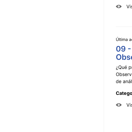
Vi
Última a
09 -
Obse
¿Qué p
Observ
de anál
Catego
Vi