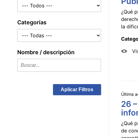
Públ
¿Qué p
derecho
Categorías
la dificu
Catego
Vi
Nombre / descripción
Aplicar Filtros
Última a
26 –
info
¿Qué p
de con
energét