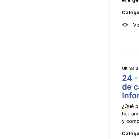
Catego
Vi
Última a
24 -
de c
Info
¿Qué p
herram
y compa
Catego