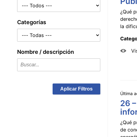
Públ
¿Qué p
derecho
Categorías
la dificu
Catego
Vi
Nombre / descripción
Aplicar Filtros
Última a
26 –
info
¿Qué p
de con
energét