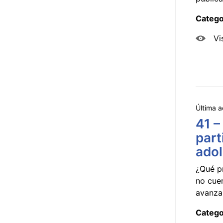
Catego
Vi
Última a
41 –
part
ado
¿Qué p
no cue
avanzar
Catego