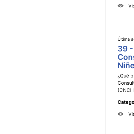
Vi
Última a
39 -
Cons
Niñe
¿Qué p
Consul
(CNCHD
Catego
Vi