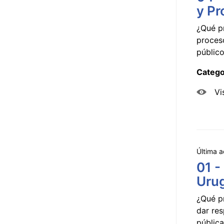
y Pr
¿Qué p
proceso
público
Catego
Vi
Última a
01 -
Uru
¿Qué p
dar res
pública