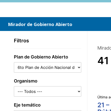
Saltar
al
contenido
principal
Mirador de Gobierno Abierto
Filtros
Mirado
Plan de Gobierno Abierto
41
Organismo
Última a
21 –
Eje temático