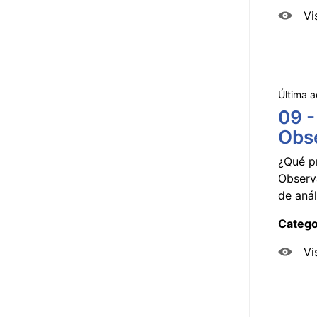
Vi
Última a
09 -
Obse
¿Qué p
Observ
de anál
Catego
Vi