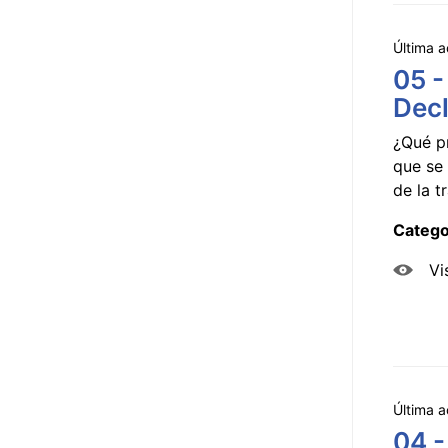
Última a
05 -
Decl
¿Qué p
que se 
de la tr
Catego
Vi
Última a
04 -