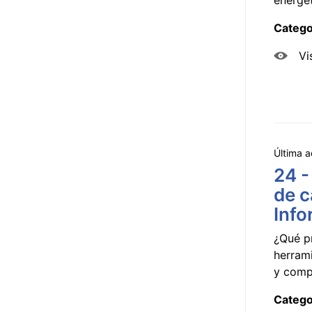
Catego
Vi
Última a
24 -
de c
Info
¿Qué p
herram
y compa
Catego