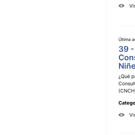
Vi
Última a
39 -
Cons
Niñe
¿Qué p
Consul
(CNCHD
Catego
Vi