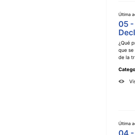
Última a
05 -
Decl
¿Qué p
que se 
de la tr
Catego
Vi
Última a
04 -