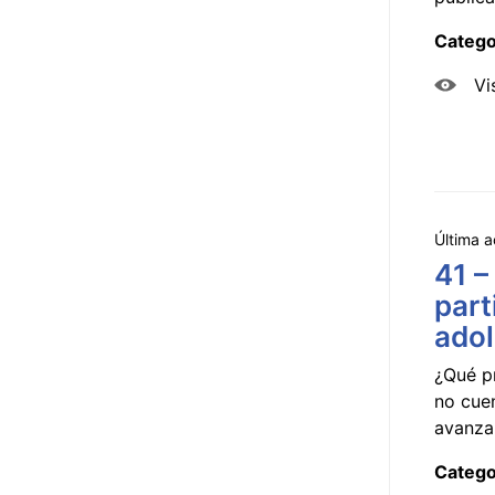
Catego
Vi
Última a
41 –
part
ado
¿Qué p
no cue
avanzar
Catego