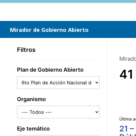
Saltar
al
contenido
principal
Mirador de Gobierno Abierto
Filtros
Mirado
Plan de Gobierno Abierto
41
Organismo
Última a
21 –
Eje temático