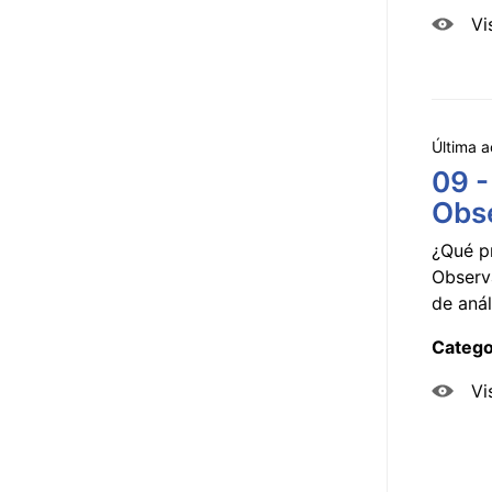
Vi
Última a
09 -
Obse
¿Qué p
Observ
de anál
Catego
Vi