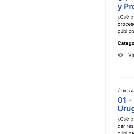
y Pr
¿Qué p
proceso
público
Catego
Vi
Última a
01 -
Uru
¿Qué p
dar res
pública