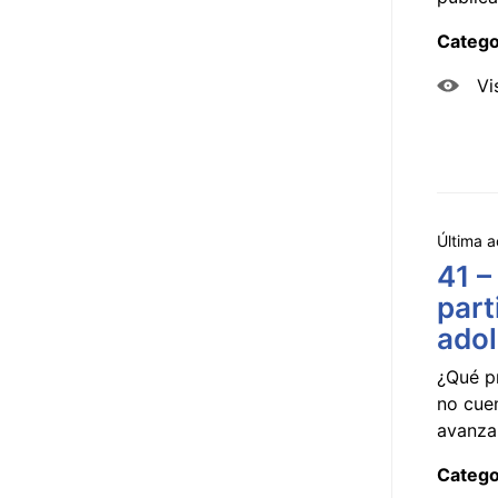
Catego
Vi
Última a
41 –
part
ado
¿Qué p
no cue
avanzar
Catego