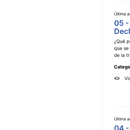
Última a
05 -
Decl
¿Qué p
que se 
de la tr
Catego
Vi
Última a
04 -