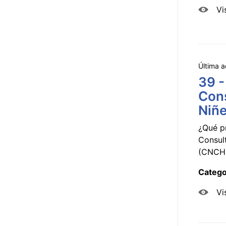
Vi
Última a
39 -
Cons
Niñe
¿Qué p
Consul
(CNCHD
Catego
Vi