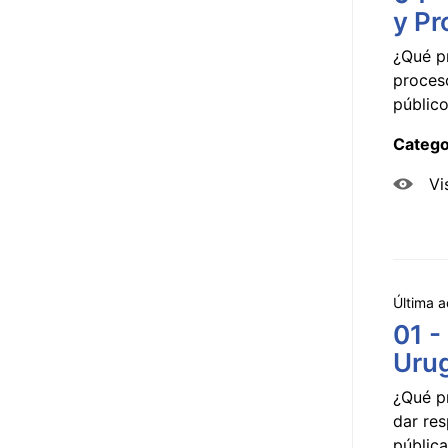
y Pr
¿Qué p
proceso
público
Catego
Vi
Última a
01 -
Uru
¿Qué p
dar res
pública