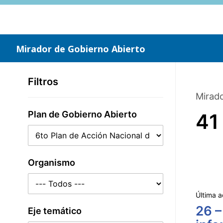
Saltar
al
contenido
principal
Mirador de Gobierno Abierto
Filtros
Mirado
Plan de Gobierno Abierto
41
Organismo
Última a
26 –
Eje temático