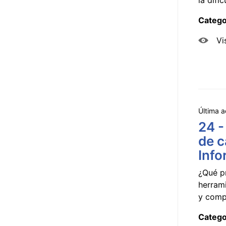
Catego
Vi
Última a
24 -
de c
Info
¿Qué p
herram
y compa
Catego