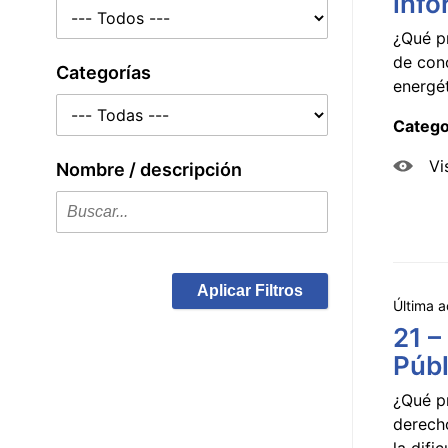
info
¿Qué p
de con
Categorías
energét
Catego
Vi
Nombre / descripción
Aplicar Filtros
Última a
21 –
Públ
¿Qué p
derecho
la dificu