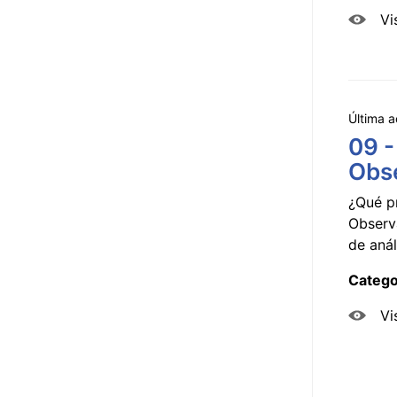
Vi
Última a
09 -
Obse
¿Qué p
Observ
de anál
Catego
Vi