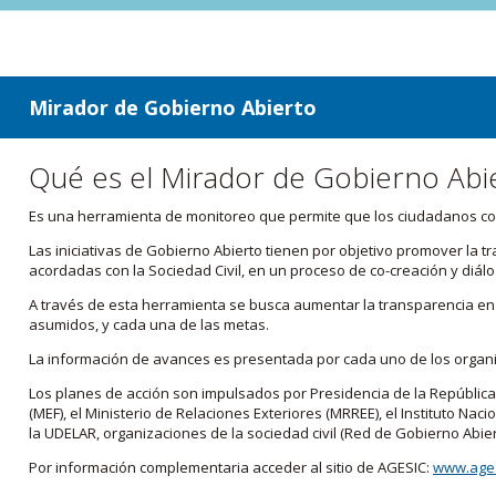
ir a contenido
ir al menú
Mirador de Gobierno Abierto
Qué es el Mirador de Gobierno Abi
Es una herramienta de monitoreo que permite que los ciudadanos cono
Las iniciativas de Gobierno Abierto tienen por objetivo promover la 
acordadas con la Sociedad Civil, en un proceso de co-creación y diálo
A través de esta herramienta se busca aumentar la transparencia en e
asumidos, y cada una de las metas.
La información de avances es presentada por cada uno de los orga
Los planes de acción son impulsados por Presidencia de la República
(MEF), el Ministerio de Relaciones Exteriores (MRREE), el Instituto Nacio
la UDELAR, organizaciones de la sociedad civil (Red de Gobierno Abier
Por información complementaria acceder al sitio de AGESIC:
www.ages