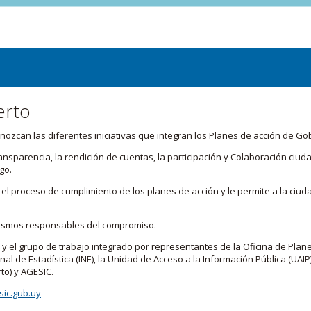
erto
zcan las diferentes iniciativas que integran los Planes de acción de Go
transparencia, la rendición de cuentas, la participación y Colaboración c
go.
l proceso de cumplimiento de los planes de acción y le permite a la ciud
nismos responsables del compromiso.
 y el grupo de trabajo integrado por representantes de la Oficina de Plan
nal de Estadística (INE), la Unidad de Acceso a la Información Pública (UAIP)
to) y AGESIC.
ic.gub.uy