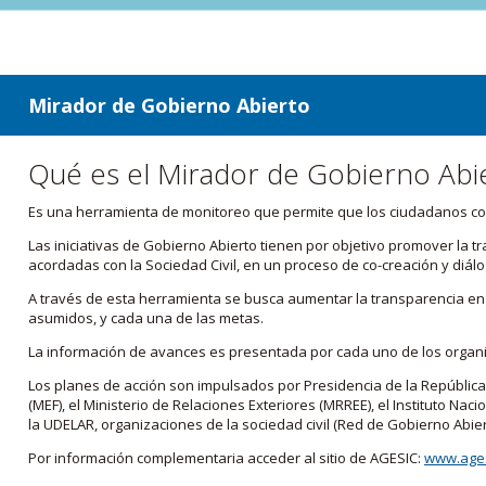
ir a contenido
ir al menú
Mirador de Gobierno Abierto
Qué es el Mirador de Gobierno Abi
Es una herramienta de monitoreo que permite que los ciudadanos cono
Las iniciativas de Gobierno Abierto tienen por objetivo promover la 
acordadas con la Sociedad Civil, en un proceso de co-creación y diálo
A través de esta herramienta se busca aumentar la transparencia en e
asumidos, y cada una de las metas.
La información de avances es presentada por cada uno de los orga
Los planes de acción son impulsados por Presidencia de la República
(MEF), el Ministerio de Relaciones Exteriores (MRREE), el Instituto Nacio
la UDELAR, organizaciones de la sociedad civil (Red de Gobierno Abier
Por información complementaria acceder al sitio de AGESIC:
www.ages