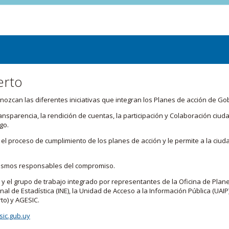
erto
zcan las diferentes iniciativas que integran los Planes de acción de Go
transparencia, la rendición de cuentas, la participación y Colaboración c
go.
l proceso de cumplimiento de los planes de acción y le permite a la ciud
nismos responsables del compromiso.
 y el grupo de trabajo integrado por representantes de la Oficina de Plan
nal de Estadística (INE), la Unidad de Acceso a la Información Pública (UAIP)
to) y AGESIC.
ic.gub.uy