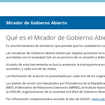
ir a contenido
ir al menú
Mirador de Gobierno Abierto
Qué es el Mirador de Gobierno Abi
Es una herramienta de monitoreo que permite que los ciudadanos cono
Las iniciativas de Gobierno Abierto tienen por objetivo promover la 
acordadas con la Sociedad Civil, en un proceso de co-creación y diálo
A través de esta herramienta se busca aumentar la transparencia en e
asumidos, y cada una de las metas.
La información de avances es presentada por cada uno de los orga
Los planes de acción son impulsados por Presidencia de la República
(MEF), el Ministerio de Relaciones Exteriores (MRREE), el Instituto Nacio
la UDELAR, organizaciones de la sociedad civil (Red de Gobierno Abier
Por información complementaria acceder al sitio de AGESIC:
www.ages