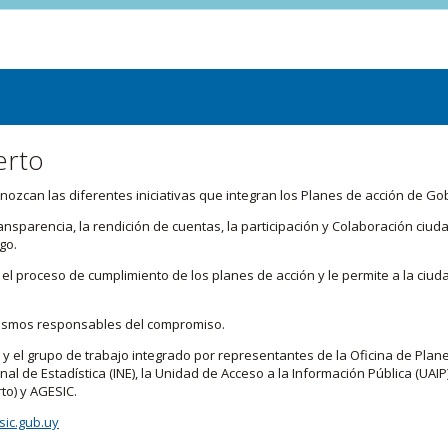
erto
zcan las diferentes iniciativas que integran los Planes de acción de Go
transparencia, la rendición de cuentas, la participación y Colaboración c
go.
l proceso de cumplimiento de los planes de acción y le permite a la ciud
nismos responsables del compromiso.
 y el grupo de trabajo integrado por representantes de la Oficina de Plan
nal de Estadística (INE), la Unidad de Acceso a la Información Pública (UAIP)
to) y AGESIC.
ic.gub.uy