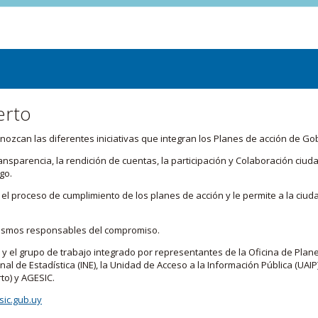
erto
zcan las diferentes iniciativas que integran los Planes de acción de Go
transparencia, la rendición de cuentas, la participación y Colaboración c
go.
l proceso de cumplimiento de los planes de acción y le permite a la ciud
nismos responsables del compromiso.
 y el grupo de trabajo integrado por representantes de la Oficina de Plan
nal de Estadística (INE), la Unidad de Acceso a la Información Pública (UAIP)
to) y AGESIC.
ic.gub.uy