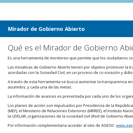
ir a contenido
ir al menú
Mirador de Gobierno Abierto
Qué es el Mirador de Gobierno Abi
Es una herramienta de monitoreo que permite que los ciudadanos cono
Las iniciativas de Gobierno Abierto tienen por objetivo promover la 
acordadas con la Sociedad Civil, en un proceso de co-creación y diálo
A través de esta herramienta se busca aumentar la transparencia en e
asumidos, y cada una de las metas.
La información de avances es presentada por cada uno de los orga
Los planes de acción son impulsados por Presidencia de la República
(MEF), el Ministerio de Relaciones Exteriores (MRREE), el Instituto Nacio
la UDELAR, organizaciones de la sociedad civil (Red de Gobierno Abier
Por información complementaria acceder al sitio de AGESIC:
www.ages