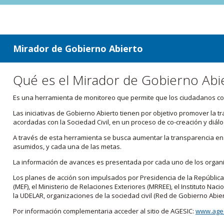
ir a contenido
ir al menú
Mirador de Gobierno Abierto
Qué es el Mirador de Gobierno Abi
Es una herramienta de monitoreo que permite que los ciudadanos cono
Las iniciativas de Gobierno Abierto tienen por objetivo promover la 
acordadas con la Sociedad Civil, en un proceso de co-creación y diálo
A través de esta herramienta se busca aumentar la transparencia en e
asumidos, y cada una de las metas.
La información de avances es presentada por cada uno de los orga
Los planes de acción son impulsados por Presidencia de la República
(MEF), el Ministerio de Relaciones Exteriores (MRREE), el Instituto Nacio
la UDELAR, organizaciones de la sociedad civil (Red de Gobierno Abier
Por información complementaria acceder al sitio de AGESIC:
www.ages