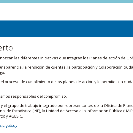
erto
zcan las diferentes iniciativas que integran los Planes de acción de Go
transparencia, la rendición de cuentas, la participación y Colaboración c
go.
l proceso de cumplimiento de los planes de acción y le permite a la ciud
nismos responsables del compromiso.
 y el grupo de trabajo integrado por representantes de la Oficina de Plan
nal de Estadística (INE), la Unidad de Acceso a la Información Pública (UAIP)
to) y AGESIC.
ic.gub.uy