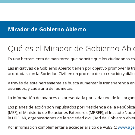
ir a contenido
ir al menú
Mirador de Gobierno Abierto
Qué es el Mirador de Gobierno Abi
Es una herramienta de monitoreo que permite que los ciudadanos cono
Las iniciativas de Gobierno Abierto tienen por objetivo promover la 
acordadas con la Sociedad Civil, en un proceso de co-creación y diálo
A través de esta herramienta se busca aumentar la transparencia en e
asumidos, y cada una de las metas.
La información de avances es presentada por cada uno de los orga
Los planes de acción son impulsados por Presidencia de la República
(MEF), el Ministerio de Relaciones Exteriores (MRREE), el Instituto Nacio
la UDELAR, organizaciones de la sociedad civil (Red de Gobierno Abier
Por información complementaria acceder al sitio de AGESIC:
www.ages