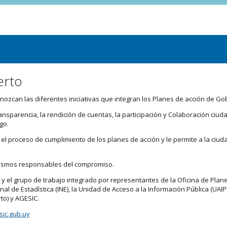
erto
zcan las diferentes iniciativas que integran los Planes de acción de Go
transparencia, la rendición de cuentas, la participación y Colaboración c
go.
l proceso de cumplimiento de los planes de acción y le permite a la ciud
nismos responsables del compromiso.
 y el grupo de trabajo integrado por representantes de la Oficina de Plan
nal de Estadística (INE), la Unidad de Acceso a la Información Pública (UAIP)
to) y AGESIC.
ic.gub.uy