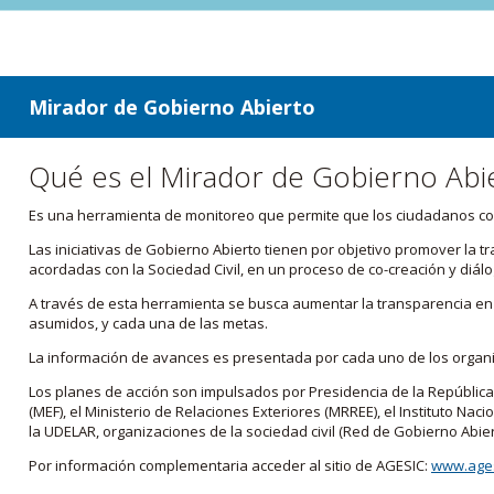
ir a contenido
ir al menú
Mirador de Gobierno Abierto
Qué es el Mirador de Gobierno Abi
Es una herramienta de monitoreo que permite que los ciudadanos cono
Las iniciativas de Gobierno Abierto tienen por objetivo promover la 
acordadas con la Sociedad Civil, en un proceso de co-creación y diálo
A través de esta herramienta se busca aumentar la transparencia en e
asumidos, y cada una de las metas.
La información de avances es presentada por cada uno de los orga
Los planes de acción son impulsados por Presidencia de la República
(MEF), el Ministerio de Relaciones Exteriores (MRREE), el Instituto Nacio
la UDELAR, organizaciones de la sociedad civil (Red de Gobierno Abier
Por información complementaria acceder al sitio de AGESIC:
www.ages