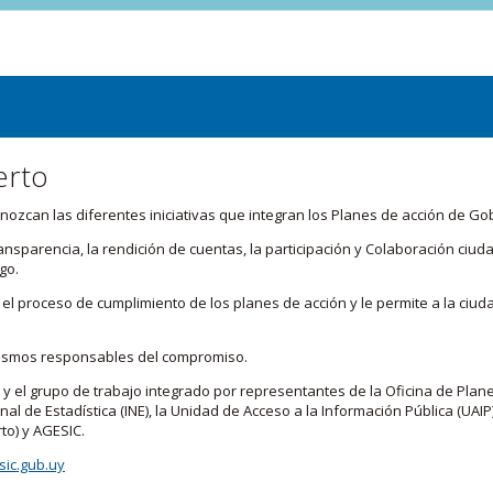
erto
zcan las diferentes iniciativas que integran los Planes de acción de Go
transparencia, la rendición de cuentas, la participación y Colaboración c
go.
l proceso de cumplimiento de los planes de acción y le permite a la ciud
nismos responsables del compromiso.
 y el grupo de trabajo integrado por representantes de la Oficina de Plan
nal de Estadística (INE), la Unidad de Acceso a la Información Pública (UAIP)
to) y AGESIC.
ic.gub.uy