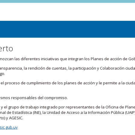
erto
zcan las diferentes iniciativas que integran los Planes de acción de Go
transparencia, la rendición de cuentas, la participación y Colaboración c
go.
l proceso de cumplimiento de los planes de acción y le permite a la ciud
nismos responsables del compromiso.
 y el grupo de trabajo integrado por representantes de la Oficina de Plan
nal de Estadística (INE), la Unidad de Acceso a la Información Pública (UAIP)
to) y AGESIC.
ic.gub.uy