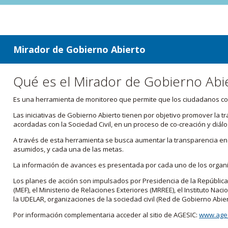
ir a contenido
ir al menú
Mirador de Gobierno Abierto
Qué es el Mirador de Gobierno Abi
Es una herramienta de monitoreo que permite que los ciudadanos cono
Las iniciativas de Gobierno Abierto tienen por objetivo promover la 
acordadas con la Sociedad Civil, en un proceso de co-creación y diálo
A través de esta herramienta se busca aumentar la transparencia en e
asumidos, y cada una de las metas.
La información de avances es presentada por cada uno de los orga
Los planes de acción son impulsados por Presidencia de la República
(MEF), el Ministerio de Relaciones Exteriores (MRREE), el Instituto Nacio
la UDELAR, organizaciones de la sociedad civil (Red de Gobierno Abier
Por información complementaria acceder al sitio de AGESIC:
www.ages