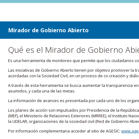
ir a contenido
ir al menú
Mirador de Gobierno Abierto
Qué es el Mirador de Gobierno Abi
Es una herramienta de monitoreo que permite que los ciudadanos cono
Las iniciativas de Gobierno Abierto tienen por objetivo promover la 
acordadas con la Sociedad Civil, en un proceso de co-creación y diálo
A través de esta herramienta se busca aumentar la transparencia en e
asumidos, y cada una de las metas.
La información de avances es presentada por cada uno de los orga
Los planes de acción son impulsados por Presidencia de la República
(MEF), el Ministerio de Relaciones Exteriores (MRREE), el Instituto Nacio
la UDELAR, organizaciones de la sociedad civil (Red de Gobierno Abier
Por información complementaria acceder al sitio de AGESIC:
www.ages