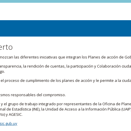
erto
zcan las diferentes iniciativas que integran los Planes de acción de Go
transparencia, la rendición de cuentas, la participación y Colaboración c
go.
l proceso de cumplimiento de los planes de acción y le permite a la ciud
nismos responsables del compromiso.
 y el grupo de trabajo integrado por representantes de la Oficina de Plan
nal de Estadística (INE), la Unidad de Acceso a la Información Pública (UAIP)
to) y AGESIC.
ic.gub.uy