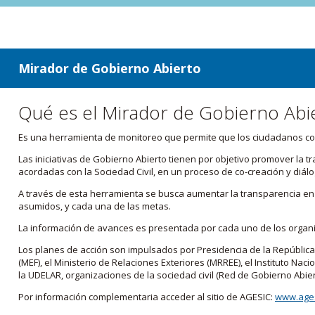
ir a contenido
ir al menú
Mirador de Gobierno Abierto
Qué es el Mirador de Gobierno Abi
Es una herramienta de monitoreo que permite que los ciudadanos cono
Las iniciativas de Gobierno Abierto tienen por objetivo promover la 
acordadas con la Sociedad Civil, en un proceso de co-creación y diálo
A través de esta herramienta se busca aumentar la transparencia en e
asumidos, y cada una de las metas.
La información de avances es presentada por cada uno de los orga
Los planes de acción son impulsados por Presidencia de la República
(MEF), el Ministerio de Relaciones Exteriores (MRREE), el Instituto Nacio
la UDELAR, organizaciones de la sociedad civil (Red de Gobierno Abier
Por información complementaria acceder al sitio de AGESIC:
www.ages