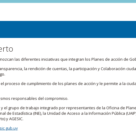
erto
zcan las diferentes iniciativas que integran los Planes de acción de Go
transparencia, la rendición de cuentas, la participación y Colaboración c
go.
l proceso de cumplimiento de los planes de acción y le permite a la ciud
nismos responsables del compromiso.
 y el grupo de trabajo integrado por representantes de la Oficina de Plan
nal de Estadística (INE), la Unidad de Acceso a la Información Pública (UAIP)
to) y AGESIC.
ic.gub.uy